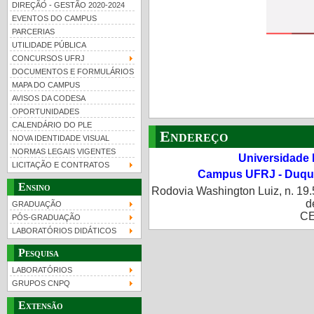
DIREÇÃO - GESTÃO 2020-2024
EVENTOS DO CAMPUS
PARCERIAS
UTILIDADE PÚBLICA
UFRJ 100 anos
Guia de boas práticas
PR-
CONCURSOS UFRJ
htt
DOCUMENTOS E FORMULÁRIOS
MAPA DO CAMPUS
AVISOS DA CODESA
OPORTUNIDADES
CALENDÁRIO DO PLE
Endereço
NOVA IDENTIDADE VISUAL
NORMAS LEGAIS VIGENTES
Universidade 
LICITAÇÃO E CONTRATOS
Campus UFRJ - Duque
Ensino
Rodovia Washington Luiz, n. 19.
d
GRADUAÇÃO
CE
PÓS-GRADUAÇÃO
LABORATÓRIOS DIDÁTICOS
Pesquisa
LABORATÓRIOS
GRUPOS CNPQ
Extensão