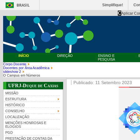
BRASIL
Simplifique!
Co
C
Aplicar Co
INÍCIO
DIREÇÃO
ENSINO E
PESQUISA
Corpo Docente
Docentes por Área Acadêmica
slideshow 2
O Campus em Números
Publicado: 11 Setembro 2023
UFRJ-Duque de Caxias
MISSÃO
ESTRUTURA
HISTÓRICO
CONSELHO
LOCALIZAÇÃO
MENÇÕES HONROSAS E
ELOGIOS
PGD
PRESTAÇÃO DE CONTAS DA