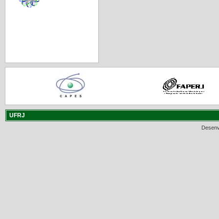
UFRJ
Desenv