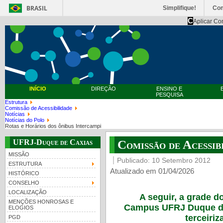
BRASIL
Simplifique!
Co
C
Aplicar Co
INÍCIO
DIREÇÃO
ENSINO E
PESQUISA
Estrutura
Comissão de Acessibilidade
Notícias
Notícias do Polo
Rotas e Horários dos ônibus Intercampi
UFRJ-Duque de Caxias
Comissão de Acessib
MISSÃO
Publicado: 10 Setembro 2012
ESTRUTURA
Atualizado em 01/04/2026
HISTÓRICO
CONSELHO
LOCALIZAÇÃO
A seguir, a grade d
MENÇÕES HONROSAS E
Campus UFRJ Duque de 
ELOGIOS
terceiriz
PGD