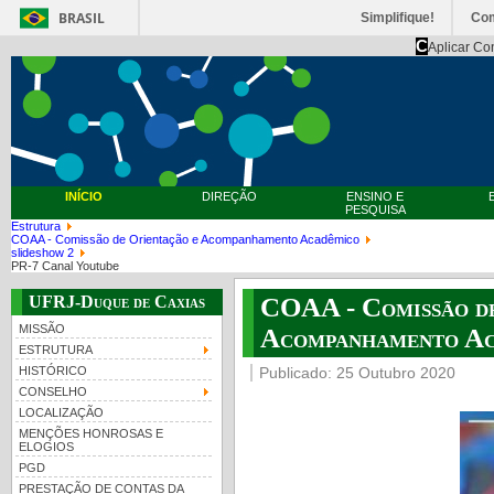
BRASIL
Simplifique!
Co
C
Aplicar Co
INÍCIO
DIREÇÃO
ENSINO E
PESQUISA
Estrutura
COAA - Comissão de Orientação e Acompanhamento Acadêmico
slideshow 2
PR-7 Canal Youtube
UFRJ-Duque de Caxias
COAA - Comissão de
MISSÃO
Acompanhamento Ac
ESTRUTURA
HISTÓRICO
Publicado: 25 Outubro 2020
CONSELHO
LOCALIZAÇÃO
MENÇÕES HONROSAS E
ELOGIOS
PGD
PRESTAÇÃO DE CONTAS DA