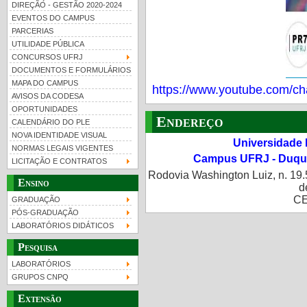
DIREÇÃO - GESTÃO 2020-2024
EVENTOS DO CAMPUS
PARCERIAS
UTILIDADE PÚBLICA
CONCURSOS UFRJ
DOCUMENTOS E FORMULÁRIOS
MAPA DO CAMPUS
https://www.youtube.com
UFRJ 100 anos
Guia de boas práticas
PR-
AVISOS DA CODESA
OPORTUNIDADES
htt
Endereço
CALENDÁRIO DO PLE
NOVA IDENTIDADE VISUAL
Universidade 
NORMAS LEGAIS VIGENTES
Campus UFRJ - Duque
LICITAÇÃO E CONTRATOS
Rodovia Washington Luiz, n. 19.
Ensino
d
CE
GRADUAÇÃO
PÓS-GRADUAÇÃO
LABORATÓRIOS DIDÁTICOS
Pesquisa
LABORATÓRIOS
GRUPOS CNPQ
Extensão