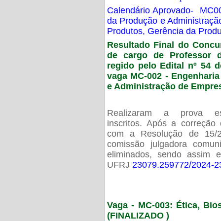
Calendário Aprovado- MC00
da Produção e Administraç
Produtos, Gerência da Prod
Resultado Final do Concu
de cargo de Professor 
regido pelo Edital nº 54 d
vaga MC-002 -
Engenharia
e Administração de Empre
Realizaram a prova esc
inscritos. Após a correção
com a Resolução de 15/
comissão julgadora comun
eliminados, sendo assim 
UFRJ
23079.259772/2024-2
Vaga - MC-003: Ética, Bi
(FINALIZADO )