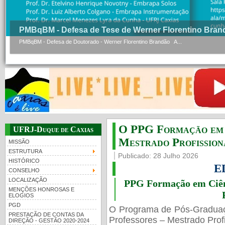
PMBqBM - Defesa de Tese de Werner Florentino Bran
PMBqBM - Defesa de Doutorado - Werner Florentino Brandão A...
O PPG Formação em C
UFRJ-Duque de Caxias
Mestrado Profissiona
MISSÃO
ESTRUTURA
Publicado: 28 Julho 2026
HISTÓRICO
E
CONSELHO
LOCALIZAÇÃO
PPG Formação em Ciênc
MENÇÕES HONROSAS E
ELOGIOS
PGD
O Programa de Pós-Gradua
PRESTAÇÃO DE CONTAS DA
Professores – Mestrado Profi
DIREÇÃO - GESTÃO 2020-2024