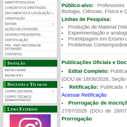
NANOTECNOLOGIA
Público-alvo:
Professores
CONCEITOS E DIRETRIZES
Biologia, Ciências, Física e 
DOCUMENTOS E LEGISLAÇÃO
Linhas de Pesquisa:
CREDITAÇÃO
EDITAIS
Produção de Material Didá
AÇÕES DE EXTENSÃO
Experimentação e analogi
DÚVIDAS FREQUENTES
Prototipagem em Ensino de
CERTIFICAÇÃO
Problemas Contemporâneo
PR5 - PRÓ-REITORIA DE
EXTENSÃO
CONTATOS
Publicações Oficiais e Do
Inovação
Edital Completo:
Publica
INOVA CAXIAS
INOVA UFRJ
(DOU de 18/06/2026, Seção 
Docentes e Técnicos
Retificação:
Publicada 
CORPO DOCENTE
Acessar Retificação
CORPO TÉCNICO
ADMINISTRATIVO
Prorrogação de Inscriç
Links Externos
27/07/2026 (DOU de 28/07
Prorrogação