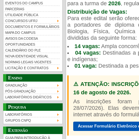
para a turma de
2026
, regu
EVENTOS DO CAMPUS
PARCERIAS
Distribuição de Vagas:
UTILIDADE PÚBLICA
Para este edital serão ofer
CONCURSOS UFRJ
a portadores de diploma 
DOCUMENTOS E FORMULÁRIOS
Biologia, Física, Químic
MAPA DO CAMPUS
UFRJ 100 anos
divididas da seguinte forma:
AVISOS DA CODESA
OPORTUNIDADES
14 vagas:
Ampla concorrê
CALENDÁRIO DO PLE
04 vagas:
Destinadas a p
NOVA IDENTIDADE VISUAL
e indígenas;
NORMAS LEGAIS VIGENTES
01 vaga:
Destinada a pes
LICITAÇÃO E CONTRATOS
Ensino
⚠️ ATENÇÃO: INSCRIÇÕ
GRADUAÇÃO
16 de agosto de 2026.
PÓS-GRADUAÇÃO
LABORATÓRIOS DIDÁTICOS
As inscrições foram
Pesquisa
28/07/2026). Elas devem
internet através do formulár
LABORATÓRIOS
GRUPOS CNPQ
Acessar Formulário Eletrônico 
Extensão
GUIA PARA INTRODUÇÃO À