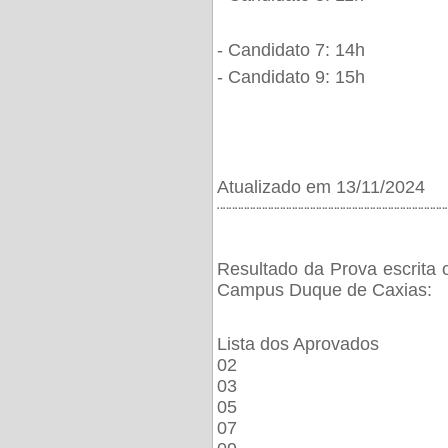
- Candidato 7: 14h
- Candidato 9: 15h
Atualizado em 13/11/2024
¨¨¨¨¨¨¨¨¨¨¨¨¨¨¨¨¨¨¨¨¨¨¨¨¨¨¨¨¨¨¨¨¨¨¨¨¨¨
Resultado da Prova escrita 
Campus Duque de Caxias:
Lista dos Aprovados
02
03
05
07