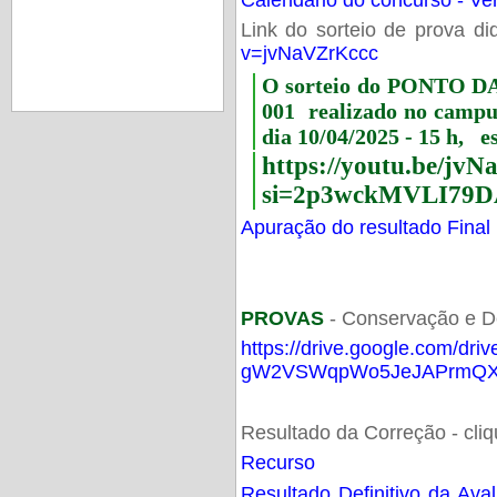
Link do sorteio de prova di
v=jvNaVZrKccc
O sorteio do PONTO 
001 realizado no camp
dia 10/04/2025 - 15 h, e
https://youtu.be/jv
si=2p3wckMVLI79D
Apuração do resultado Final
PROVAS
- Conservação e D
https://drive.google.com/dri
gW2VSWqpWo5JeJAPrmQXV
Resultado da Correção - cli
Recurso
Resultado Definitivo da Ava