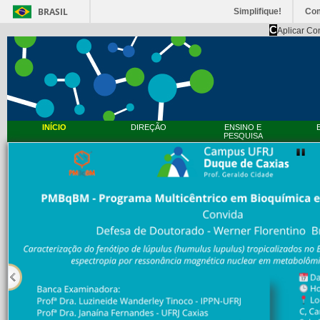
BRASIL
Simplifique!
Co
C
Aplicar Co
INÍCIO
DIREÇÃO
ENSINO E
PESQUISA