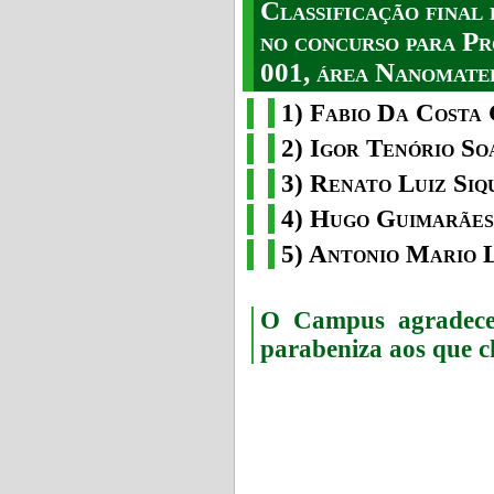
Classificação fina
no concurso para Pr
001, área Nanomater
1) Fabio Da Costa 
2) Igor Tenório So
3) Renato Luiz Siq
4) Hugo Guimarães
5) Antonio Mario 
O Campus agradece 
parabeniza aos que c