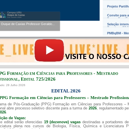
Projeto Partil
Convite para a
Werner Florentino Brandão
Barros Damião
entino Brandão A...
Seleção inter
Exterior – PD
PMBqBM - Mes
PG Formação em Ciências para Professores - Mestrado
issional, Edital ​725/202​6
ado: 28 Julho 2026
EDITAL 2026
PPG Formação em Ciências para Professores – Mestrado Profission
ama de Pós-Graduação (PPG) Formação em Ciências para Professores – 
onal abre processo seletivo discente para a turma de
2026
, regulamentado p
2026
.
uição de Vagas:
e edital serão oferecidas
19 (dezenove) vagas
destinadas a portadores de
nciatura plena nos cursos de Biologia, Física, Química e Licenciatura 