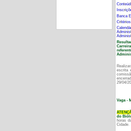
Conteúd
Inscriç
Banca 
Critério
Calend
Adminis
Adminis
Resulta
Carrei
refere
Adminis
Realizar
escrita
comissã
encerr
29/04/2
Vaga - 
ATENÇ
do Bió
horas d
Cidade.