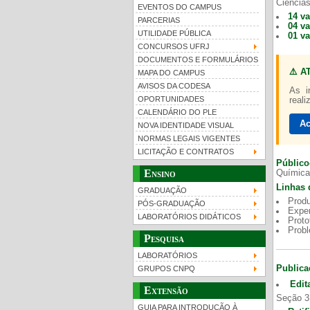
Ciências
EVENTOS DO CAMPUS
14 v
PARCERIAS
04 v
UTILIDADE PÚBLICA
01 v
CONCURSOS UFRJ
DOCUMENTOS E FORMULÁRIOS
⚠️ A
MAPA DO CAMPUS
UFRJ 100 anos
AVISOS DA CODESA
As i
OPORTUNIDADES
reali
CALENDÁRIO DO PLE
Ac
NOVA IDENTIDADE VISUAL
NORMAS LEGAIS VIGENTES
LICITAÇÃO E CONTRATOS
Público
Ensino
Química
Linhas 
GRADUAÇÃO
Produ
PÓS-GRADUAÇÃO
Exper
LABORATÓRIOS DIDÁTICOS
Proto
Prob
Pesquisa
LABORATÓRIOS
Publica
GRUPOS CNPQ
Edit
Extensão
Seção 3
GUIA PARA INTRODUÇÃO À