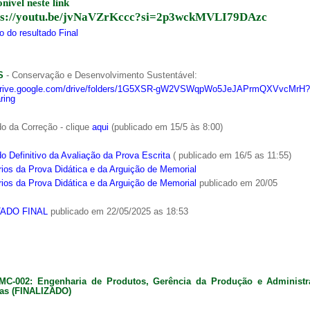
onível neste link
ps://youtu.be/jvNaVZrKccc?si=2p3wckMVLI79DAzc
 do resultado Final
S
- Conservação e Desenvolvimento Sustentável:
/drive.google.com/drive/folders/1G5XSR-gW2VSWqpWo5JeJAPrmQXVvcMrH?
ring
o da Correção - clique
aqui
(publicado em 15/5 às 8:00)
o Definitivo da Avaliação da Prova Escrita
( publicado em 16/5 as 11:55)
ios da Prova Didática e da Arguição de Memorial
ios da Prova Didática e da Arguição de Memorial
publicado em 20/05
ADO FINAL
publicado em 22/05/2025 as 18:53
MC-002: Engenharia de Produtos, Gerência da Produção e Administ
as (FINALIZADO)