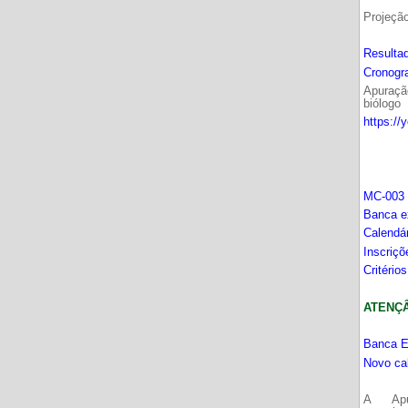
Projeçã
Resultad
Cronogr
Apuração
biólogo
https://
MC-003 
Banca e
Calendá
Inscriç
Critério
ATENÇÂO
Banca E
Novo ca
A Apu