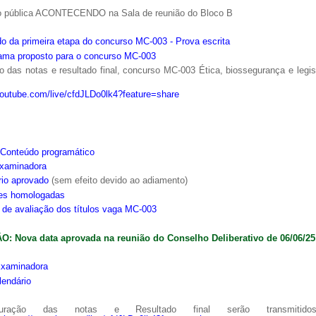
o pública ACONTECENDO na Sala de reunião do Bloco B
o da primeira etapa do concurso MC-003 - Prova escrita
ama proposto para o concurso MC-003
 das notas e resultado final, concurso MC-003 Ética, biossegurança e legi
youtube.com/live/cfdJLDo0lk4?feature=share
Conteúdo programático
xaminadora
rio aprovado
(sem efeito devido ao adiamento)
ões homologadas
s de avaliação dos títulos vaga MC-003
: Nova data aprovada na reunião do Conselho Deliberativo de 06/06/25
xaminadora
lendário
ração das notas e Resultado final serão transmitido