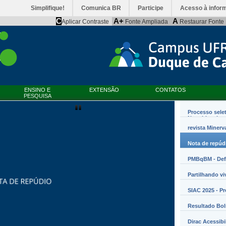
Simplifique!
Comunica BR
Participe
Acesso à infor
C
A+
A
Aplicar Contraste
Fonte Ampliada
Restaurar Fonte
ENSINO E
EXTENSÃO
CONTATOS
PESQUISA
Processo sele
Nanobiossist
revista Minerv
Nota de repúd
PMBqBM - Defe
Partilhando vi
SIAC 2025 - P
Resultado Bo
Dirac Acessibi