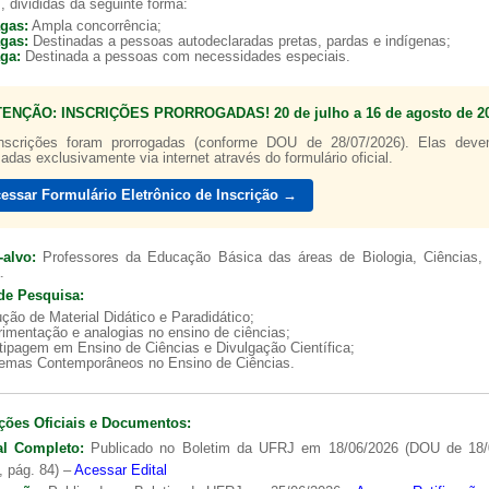
, divididas da seguinte forma:
agas:
Ampla concorrência;
agas:
Destinadas a pessoas autodeclaradas pretas, pardas e indígenas;
aga:
Destinada a pessoas com necessidades especiais.
TENÇÃO: INSCRIÇÕES PRORROGADAS! 20 de julho a 16 de agosto de 20
nscrições foram prorrogadas (conforme DOU de 28/07/2026). Elas dev
zadas exclusivamente via internet através do formulário oficial.
essar Formulário Eletrônico de Inscrição →
-alvo:
Professores da Educação Básica das áreas de Biologia, Ciências, 
.
de Pesquisa:
ção de Material Didático e Paradidático;
imentação e analogias no ensino de ciências;
tipagem em Ensino de Ciências e Divulgação Científica;
lemas Contemporâneos no Ensino de Ciências.
ções Oficiais e Documentos:
al Completo:
Publicado no Boletim da UFRJ em 18/06/2026 (DOU de 18/
, pág. 84) –
Acessar Edital