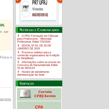
26.
Guia de boas práticas
O Campus em Números
Guia do estudante
PR-7 Canal Youtube
Notícias e Comunicados
em ser
O PPG Formação em Ciências
https://www.youtube.com/channe
para Professores - Mestrado
Profissional, Edital ​725/202​6
EDITAL Nº 54, DE 30 DE
JANEIRO DE 2024
Processo seletivo para a
comissão organizadora da 9 edição
Física e
do SimpBiotec
Informações sobre as provas do
Concurso de Nanomateriais Edital
54 de 30/01/24
Horário de atendimento
Administração da Sede
Serviços
06/2026,
CPA