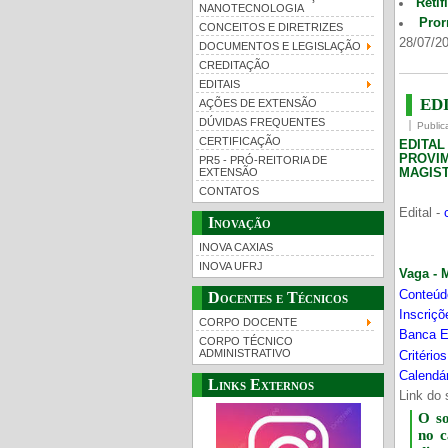
Retif
NANOTECNOLOGIA
Pror
CONCEITOS E DIRETRIZES
28/07/20
DOCUMENTOS E LEGISLAÇÃO
CREDITAÇÃO
EDITAIS
EDI
AÇÕES DE EXTENSÃO
DÚVIDAS FREQUENTES
Public
CERTIFICAÇÃO
EDITA
PROVI
PR5 - PRÓ-REITORIA DE
MAGIST
EXTENSÃO
CONTATOS
Edital -
Inovação
INOVA CAXIAS
INOVA UFRJ
Vaga - 
Conteúd
Docentes e Técnicos
Inscriç
CORPO DOCENTE
Banca E
CORPO TÉCNICO
ADMINISTRATIVO
Critério
Calendár
Links Externos
Link do 
O s
no 