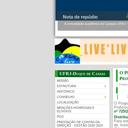
PMBqBM - Defesa de Tese de 
PMBqBM - Defesa de Doutorado - Werner Flor
O P
UFRJ-Duque de Caxias
Prof
MISSÃO
Public
ESTRUTURA
HISTÓRICO
CONSELHO
LOCALIZAÇÃO
O Progr
Profissi
MENÇÕES HONROSAS E
nº 725/
ELOGIOS
PGD
Distrib
Para est
PRESTAÇÃO DE CONTAS DA
de lice
DIREÇÃO - GESTÃO 2020-2024