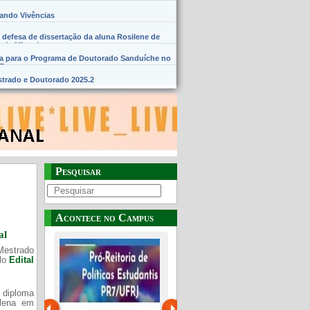
hando Vivências
 defesa de dissertação da aluna Rosilene de
 de Miranda
na para o Programa de Doutorado Sanduíche no
SE
trado e Doutorado 2025.2
Pesquisar
Acontece no Campus
al
Mestrado
elo
Edital
 diploma
Plena em