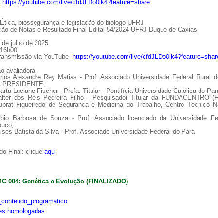
:
https://youtube.com/live/cfdJLDo0lk4?feature=share
tica, biossegurança e legislação do biólogo UFRJ
ção de Notas e Resultado Final Edital 54/2024 UFRJ Duque de Caxias
 de julho de 2025
 16h00
Transmissão via YouTube
https://youtube.com/live/cfdJLDo0lk4?feature=shar
o avaliadora.
arlos Alexandre Rey Matias - Prof. Associado Universidade Federal Rural d
 - PRESIDENTE;
arta Luciane Fischer - Profa. Titular - Pontifícia Universidade Católica do Par
alter dos Reis Pedreira Filho - Pesquisador Titular da FUNDACENTRO (
uprat Figueiredo de Segurança e Medicina do Trabalho, Centro Técnico Na
ábio Barbosa de Souza - Prof. Associado licenciado da Universidade Fe
uco;
ises Batista da Silva - Prof. Associado Universidade Federal do Pará
o Final: clique
aqui
MC-004: Genética e Evolução (FINALIZADO)
conteudo_programatico
ões homologadas