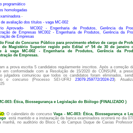
o programático
ões homologadas
Examinadora
-
s de avaliação dos títulos - vaga MC-002
ário Aprovado- MC002 - Engenharia de Produtos, Gerência da Pro
tração de Empresas MC002 - Engenharia de Produtos, Gerência da Pr
tração de Empresas
do Final do Concurso Público para provimento efetivo de cargo de Prof
ra de
Magistério Superior regido pelo Edital nº 54 de 30 de janeiro 
nte à vaga MC-002 -
Engenharia de Produtos, Gerência da Pro
tração de Empresas.
am a prova escrita 5 candidatos regularmente inscritos. Após a correção 
 e em conformidade com a Resolução de 15/2020 do CONSUNI, a presi
o julgadora comunicou que todos os candidatos foram eliminados, sen
ado o concurso (Processo SEI-UFRJ
23079.259772/2024-23
). Atuali
025
MC-003: Ética, Biossegurança e Legislação do Biólogo (FINALIZADO )
ÃO
:
O calendário do concurso
Vaga - MC-003: Ética, Biossegurança e Le
logo
está mantido e a instauração da banca examinadora ocorrerá no dia 07
a manhã, no auditório do Bloco C do Campus Duque de Caxias Professor