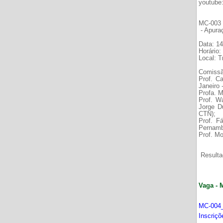
youtube
MC-003 É
- Apura
Data: 14
Horário:
Local: 
Comissã
Prof. C
Janeiro
Profa. M
Prof. W
Jorge D
CTN);
Prof. F
Pernamb
Prof. Mo
Resultad
Vaga - 
MC-004_
Inscriç