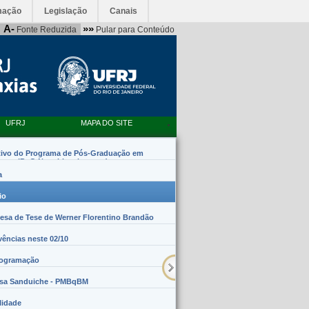
mação
Legislação
Canais
A-
»»
Fonte Reduzida
Pular para Conteúdo
UFRJ
MAPA DO SITE
tivo do Programa de Pós-Graduação em
emas (PpG Nanobiossistemas)
a
io
sa de Tese de Werner Florentino Brandão
vências neste 02/10
rogramação
lsa Sanduiche - PMBqBM
lidade