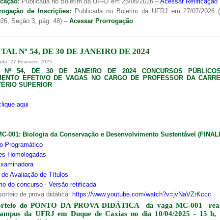
icação:
Publicada no Boletim da UFRJ em 25/06/2026 –
Acessar Retificação
rogação de Inscrições:
Publicada no Boletim da UFRJ em 27/07/2026 
26, Seção 3, pág. 48) –
Acessar Prorrogação
TAL Nº 54, DE 30 DE JANEIRO DE 2024
ado: 27 Fevereiro 2025
L Nº 54, DE 30 DE JANEIRO DE 2024 CONCURSOS PÚBLICO
MENTO EFETIVO DE VAGAS NO CARGO DE PROFESSOR DA CARRE
ÉRIO SUPERIOR
clique aqui
MC-001:
Biologia da Conservação e Desenvolvimento Sustentável (FINA
o Programático
ões Homologadas
xaminadora
s de Avaliação de Títulos
io do concurso - Versão retificada
sorteio de prova didática:
https://www.youtube.com/watch?v=jvNaVZrKccc
orteio do PONTO DA PROVA DIDÁTICA da vaga MC-001 real
campus da UFRJ em Duque de Caxias no dia 10/04/2025 - 15 h,