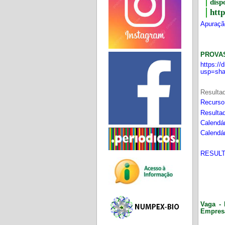
disp
htt
Apuração
PROVA
https:/
usp=sha
Resultad
Recurso
Resultad
Calendár
Calendár
RESULT
Vaga - 
Empres