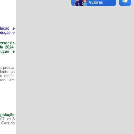
dução e
odução e
essor da
de 2024,
dução e
da provas
dente da
do assim
zado em
gislação
/07, às 8
 Geraldo