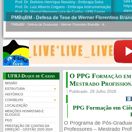
PMBqBM - Defesa de Tese de Werner Florentino Bran
PMBqBM - Defesa de Doutorado - Werner Florentino Brandão A...
O PPG Formação em C
UFRJ-Duque de Caxias
Mestrado Profissiona
MISSÃO
ESTRUTURA
Publicado: 28 Julho 2026
HISTÓRICO
E
CONSELHO
LOCALIZAÇÃO
PPG Formação em Ciênc
MENÇÕES HONROSAS E
ELOGIOS
PGD
O Programa de Pós-Gradua
PRESTAÇÃO DE CONTAS DA
Professores – Mestrado Profi
DIREÇÃO - GESTÃO 2020-2024