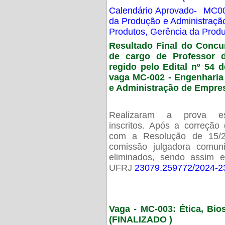
Calendário Aprovado- MC00
da Produção e Administraç
Produtos, Gerência da Prod
Resultado Final do Concu
de cargo de Professor 
regido pelo Edital nº 54 d
vaga MC-002 -
Engenharia
e Administração de Empre
Realizaram a prova esc
inscritos. Após a correção
com a Resolução de 15/
comissão julgadora comun
eliminados, sendo assim 
UFRJ
23079.259772/2024-2
Vaga - MC-003: Ética, Bi
(FINALIZADO )