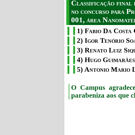
Classificação fina
no concurso para Pr
001, área Nanomater
1) Fabio Da Costa 
2) Igor Tenório So
3) Renato Luiz Siq
4) Hugo Guimarães
5) Antonio Mario 
O Campus agradece 
parabeniza aos que c