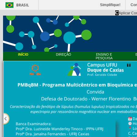
BRASIL
Simplifique!
Co
C
Aplicar Co
INÍCIO
DIREÇÃO
ENSINO E
PESQUISA