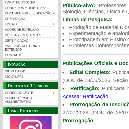
NANOTECNOLOGIA
Público-alvo:
Professores
CONCEITOS E DIRETRIZES
Biologia, Ciências, Física e 
DOCUMENTOS E LEGISLAÇÃO
Linhas de Pesquisa:
CREDITAÇÃO
EDITAIS
Produção de Material Didá
AÇÕES DE EXTENSÃO
Experimentação e analogi
DÚVIDAS FREQUENTES
Prototipagem em Ensino de
CERTIFICAÇÃO
Problemas Contemporâneo
PR5 - PRÓ-REITORIA DE
EXTENSÃO
CONTATOS
Publicações Oficiais e Do
Inovação
Edital Completo:
Publica
INOVA CAXIAS
INOVA UFRJ
(DOU de 18/06/2026, Seção 
Docentes e Técnicos
Retificação:
Publicada 
CORPO DOCENTE
Acessar Retificação
CORPO TÉCNICO
ADMINISTRATIVO
Prorrogação de Inscriç
Links Externos
27/07/2026 (DOU de 28/07
Prorrogação