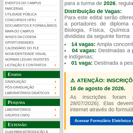
para a turma de
2026
, regu
EVENTOS DO CAMPUS
PARCERIAS
Distribuição de Vagas:
UTILIDADE PÚBLICA
Para este edital serão ofer
CONCURSOS UFRJ
a portadores de diploma 
DOCUMENTOS E FORMULÁRIOS
Biologia, Física, Químic
MAPA DO CAMPUS
UFRJ 100 anos
divididas da seguinte forma:
AVISOS DA CODESA
OPORTUNIDADES
14 vagas:
Ampla concorrê
CALENDÁRIO DO PLE
04 vagas:
Destinadas a p
NOVA IDENTIDADE VISUAL
e indígenas;
NORMAS LEGAIS VIGENTES
01 vaga:
Destinada a pes
LICITAÇÃO E CONTRATOS
Ensino
⚠️ ATENÇÃO: INSCRIÇÕ
GRADUAÇÃO
16 de agosto de 2026.
PÓS-GRADUAÇÃO
LABORATÓRIOS DIDÁTICOS
As inscrições foram
Pesquisa
28/07/2026). Elas devem
internet através do formulár
LABORATÓRIOS
GRUPOS CNPQ
Acessar Formulário Eletrônico 
Extensão
GUIA PARA INTRODUÇÃO À