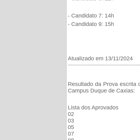
- Candidato 7: 14h
- Candidato 9: 15h
Atualizado em 13/11/2024
¨¨¨¨¨¨¨¨¨¨¨¨¨¨¨¨¨¨¨¨¨¨¨¨¨¨¨¨¨¨¨¨¨¨¨¨¨¨
Resultado da Prova escrita 
Campus Duque de Caxias:
Lista dos Aprovados
02
03
05
07