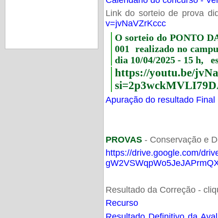
Link do sorteio de prova di
v=jvNaVZrKccc
O sorteio do PONTO 
001 realizado no camp
dia 10/04/2025 - 15 h, e
https://youtu.be/jv
si=2p3wckMVLI79D
Apuração do resultado Final
PROVAS
- Conservação e D
https://drive.google.com/dri
gW2VSWqpWo5JeJAPrmQXV
Resultado da Correção - cli
Recurso
Resultado Definitivo da Ava