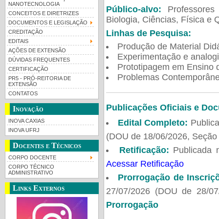
NANOTECNOLOGIA
Público-alvo:
Professores
CONCEITOS E DIRETRIZES
Biologia, Ciências, Física e 
DOCUMENTOS E LEGISLAÇÃO
Linhas de Pesquisa:
CREDITAÇÃO
EDITAIS
Produção de Material Didá
AÇÕES DE EXTENSÃO
Experimentação e analogi
DÚVIDAS FREQUENTES
Prototipagem em Ensino de
CERTIFICAÇÃO
Problemas Contemporâneo
PR5 - PRÓ-REITORIA DE
EXTENSÃO
CONTATOS
Publicações Oficiais e Do
Inovação
Edital Completo:
Publica
INOVA CAXIAS
INOVA UFRJ
(DOU de 18/06/2026, Seção 
Docentes e Técnicos
Retificação:
Publicada 
CORPO DOCENTE
Acessar Retificação
CORPO TÉCNICO
ADMINISTRATIVO
Prorrogação de Inscriç
Links Externos
27/07/2026 (DOU de 28/07
Prorrogação