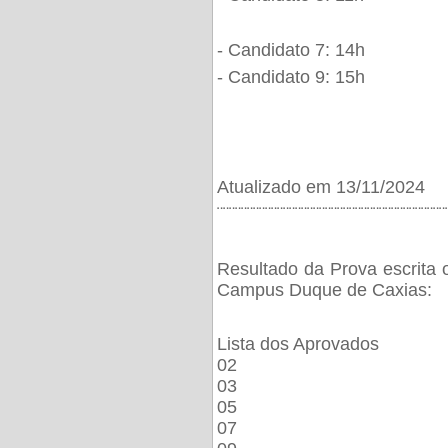
- Candidato 7: 14h
- Candidato 9: 15h
Atualizado em 13/11/2024
¨¨¨¨¨¨¨¨¨¨¨¨¨¨¨¨¨¨¨¨¨¨¨¨¨¨¨¨¨¨¨¨¨¨¨¨¨¨
Resultado da Prova escrita 
Campus Duque de Caxias:
Lista dos Aprovados
02
03
05
07