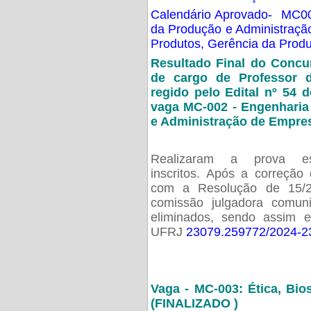
Calendário Aprovado- MC00
da Produção e Administraç
Produtos, Gerência da Prod
Resultado Final do Concu
de cargo de Professor 
regido pelo Edital nº 54 d
vaga MC-002 -
Engenharia
e Administração de Empre
Realizaram a prova esc
inscritos. Após a correção
com a Resolução de 15/
comissão julgadora comun
eliminados, sendo assim 
UFRJ
23079.259772/2024-2
Vaga - MC-003: Ética, Bi
(FINALIZADO )