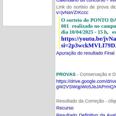
Link do sorteio de prova di
v=jvNaVZrKccc
O sorteio do PONTO 
001 realizado no camp
dia 10/04/2025 - 15 h, e
https://youtu.be/jv
si=2p3wckMVLI79D
Apuração do resultado Final
PROVAS
- Conservação e D
https://drive.google.com/dri
gW2VSWqpWo5JeJAPrmQXV
Resultado da Correção - cli
Recurso
Resultado Definitivo da Ava