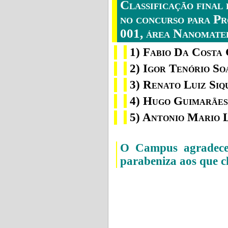
Classificação fina
no concurso para Pr
001, área Nanomater
1) Fabio Da Costa 
2) Igor Tenório So
3) Renato Luiz Siq
4) Hugo Guimarães
5) Antonio Mario 
O Campus agradece 
parabeniza aos que c