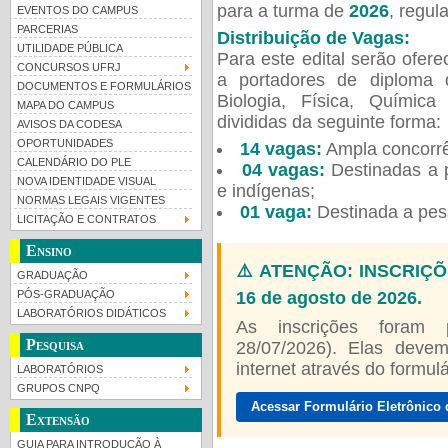
para a turma de
2026
, regu
EVENTOS DO CAMPUS
PARCERIAS
Distribuição de Vagas:
UTILIDADE PÚBLICA
Para este edital serão ofer
CONCURSOS UFRJ
a portadores de diploma 
DOCUMENTOS E FORMULÁRIOS
Biologia, Física, Químic
MAPA DO CAMPUS
divididas da seguinte forma:
AVISOS DA CODESA
OPORTUNIDADES
14 vagas:
Ampla concorrê
CALENDÁRIO DO PLE
04 vagas:
Destinadas a p
NOVA IDENTIDADE VISUAL
e indígenas;
NORMAS LEGAIS VIGENTES
01 vaga:
Destinada a pes
LICITAÇÃO E CONTRATOS
Ensino
⚠️ ATENÇÃO: INSCRIÇÕ
GRADUAÇÃO
16 de agosto de 2026.
PÓS-GRADUAÇÃO
LABORATÓRIOS DIDÁTICOS
As inscrições foram
Pesquisa
28/07/2026). Elas devem
internet através do formulár
LABORATÓRIOS
GRUPOS CNPQ
Acessar Formulário Eletrônico 
Extensão
GUIA PARA INTRODUÇÃO À