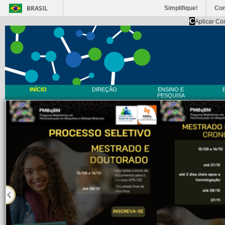
BRASIL
Simplifique!
Co
C
Aplicar Co
INÍCIO
DIREÇÃO
ENSINO E
PESQUISA