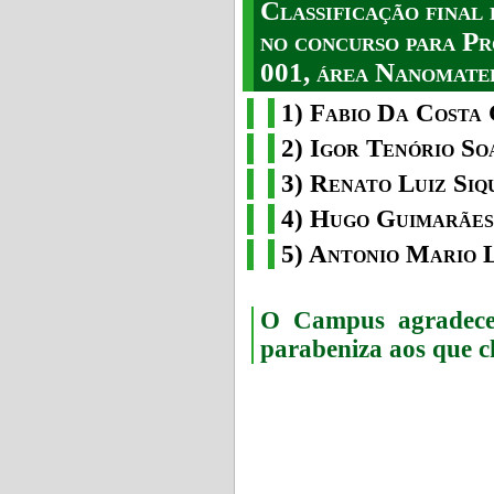
Classificação fina
no concurso para Pr
001, área Nanomater
1) Fabio Da Costa 
2) Igor Tenório So
3) Renato Luiz Siq
4) Hugo Guimarães
5) Antonio Mario 
O Campus agradece 
parabeniza aos que c