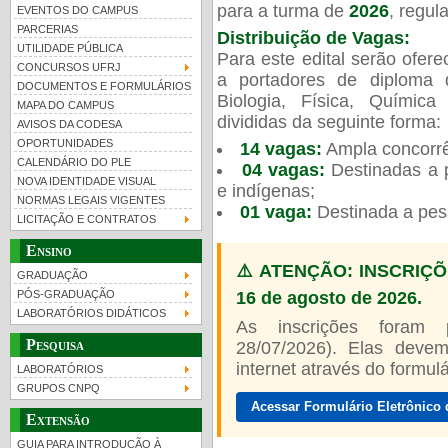
para a turma de
2026
, regu
EVENTOS DO CAMPUS
PARCERIAS
Distribuição de Vagas:
UTILIDADE PÚBLICA
Para este edital serão ofer
CONCURSOS UFRJ
a portadores de diploma 
DOCUMENTOS E FORMULÁRIOS
Biologia, Física, Químic
MAPA DO CAMPUS
UFRJ 100 anos
divididas da seguinte forma:
AVISOS DA CODESA
OPORTUNIDADES
14 vagas:
Ampla concorrê
CALENDÁRIO DO PLE
04 vagas:
Destinadas a p
NOVA IDENTIDADE VISUAL
e indígenas;
NORMAS LEGAIS VIGENTES
01 vaga:
Destinada a pes
LICITAÇÃO E CONTRATOS
Ensino
⚠️ ATENÇÃO: INSCRIÇÕ
GRADUAÇÃO
16 de agosto de 2026.
PÓS-GRADUAÇÃO
LABORATÓRIOS DIDÁTICOS
As inscrições foram
Pesquisa
28/07/2026). Elas devem
internet através do formulár
LABORATÓRIOS
GRUPOS CNPQ
Acessar Formulário Eletrônico 
Extensão
GUIA PARA INTRODUÇÃO À