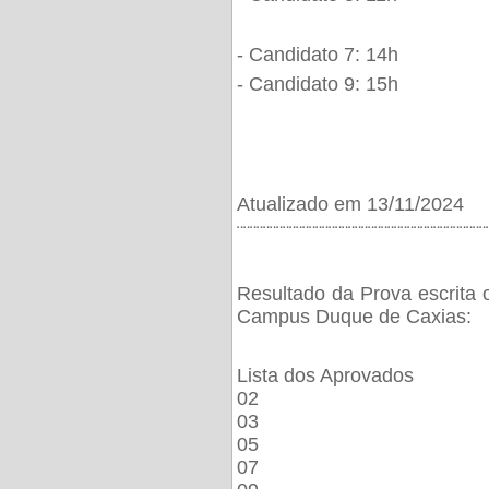
- Candidato 7: 14h
- Candidato 9: 15h
Atualizado em 13/11/2024
¨¨¨¨¨¨¨¨¨¨¨¨¨¨¨¨¨¨¨¨¨¨¨¨¨¨¨¨¨¨¨¨¨¨¨¨¨¨
Resultado da Prova escrita 
Campus Duque de Caxias:
Lista dos Aprovados
02
03
05
07