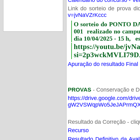
Link do sorteio de prova di
v=jvNaVZrKccc
O sorteio do PONTO 
001 realizado no camp
dia 10/04/2025 - 15 h, e
https://youtu.be/jv
si=2p3wckMVLI79D
Apuração do resultado Final
PROVAS
- Conservação e D
https://drive.google.com/dri
gW2VSWqpWo5JeJAPrmQXV
Resultado da Correção - cli
Recurso
Resultado Definitivo da Ava