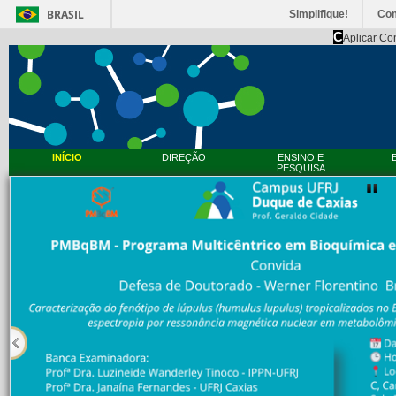
BRASIL
Simplifique!
Co
C
Aplicar Co
INÍCIO
DIREÇÃO
ENSINO E
PESQUISA