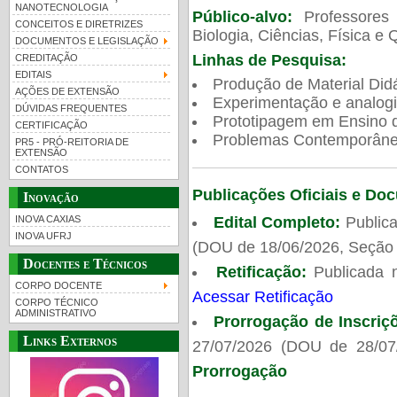
NANOTECNOLOGIA
Público-alvo:
Professores
CONCEITOS E DIRETRIZES
Biologia, Ciências, Física e 
DOCUMENTOS E LEGISLAÇÃO
Linhas de Pesquisa:
CREDITAÇÃO
EDITAIS
Produção de Material Didá
AÇÕES DE EXTENSÃO
Experimentação e analogi
DÚVIDAS FREQUENTES
Prototipagem em Ensino de
CERTIFICAÇÃO
Problemas Contemporâneo
PR5 - PRÓ-REITORIA DE
EXTENSÃO
CONTATOS
Publicações Oficiais e Do
Inovação
Edital Completo:
Publica
INOVA CAXIAS
INOVA UFRJ
(DOU de 18/06/2026, Seção 
Docentes e Técnicos
Retificação:
Publicada 
CORPO DOCENTE
Acessar Retificação
CORPO TÉCNICO
ADMINISTRATIVO
Prorrogação de Inscriç
Links Externos
27/07/2026 (DOU de 28/07
Prorrogação