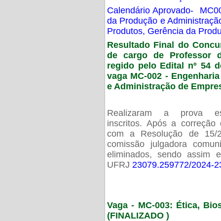
Calendário Aprovado- MC00
da Produção e Administraç
Produtos, Gerência da Prod
Resultado Final do Concu
de cargo de Professor 
regido pelo Edital nº 54 d
vaga MC-002 -
Engenharia
e Administração de Empre
Realizaram a prova esc
inscritos. Após a correção
com a Resolução de 15/
comissão julgadora comun
eliminados, sendo assim 
UFRJ
23079.259772/2024-2
Vaga - MC-003: Ética, Bi
(FINALIZADO )