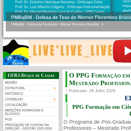
PMBqBM - Defesa de Tese de Werner Florentino Bran
PMBqBM - Defesa de Doutorado - Werner Florentino Brandão A...
O PPG Formação em C
UFRJ-Duque de Caxias
Mestrado Profissiona
MISSÃO
ESTRUTURA
Publicado: 28 Julho 2026
HISTÓRICO
E
CONSELHO
LOCALIZAÇÃO
PPG Formação em Ciênc
MENÇÕES HONROSAS E
ELOGIOS
PGD
O Programa de Pós-Gradua
PRESTAÇÃO DE CONTAS DA
Professores – Mestrado Profi
DIREÇÃO - GESTÃO 2020-2024