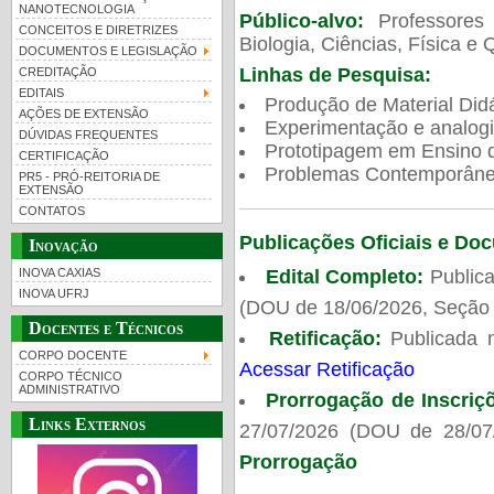
NANOTECNOLOGIA
Público-alvo:
Professores
CONCEITOS E DIRETRIZES
Biologia, Ciências, Física e 
DOCUMENTOS E LEGISLAÇÃO
Linhas de Pesquisa:
CREDITAÇÃO
EDITAIS
Produção de Material Didá
AÇÕES DE EXTENSÃO
Experimentação e analogi
DÚVIDAS FREQUENTES
Prototipagem em Ensino de
CERTIFICAÇÃO
Problemas Contemporâneo
PR5 - PRÓ-REITORIA DE
EXTENSÃO
CONTATOS
Publicações Oficiais e Do
Inovação
Edital Completo:
Publica
INOVA CAXIAS
INOVA UFRJ
(DOU de 18/06/2026, Seção 
Docentes e Técnicos
Retificação:
Publicada 
CORPO DOCENTE
Acessar Retificação
CORPO TÉCNICO
ADMINISTRATIVO
Prorrogação de Inscriç
Links Externos
27/07/2026 (DOU de 28/07
Prorrogação