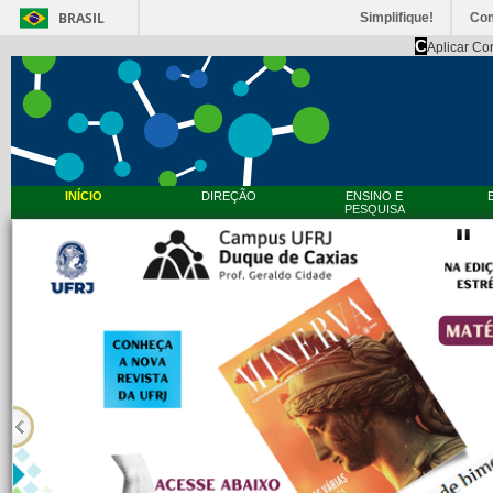
BRASIL
Simplifique!
Co
C
Aplicar Co
INÍCIO
DIREÇÃO
ENSINO E
PESQUISA