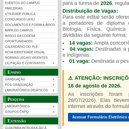
para a turma de
2026
, regu
EVENTOS DO CAMPUS
PARCERIAS
Distribuição de Vagas:
UTILIDADE PÚBLICA
Para este edital serão ofer
CONCURSOS UFRJ
a portadores de diploma 
DOCUMENTOS E FORMULÁRIOS
Biologia, Física, Químic
MAPA DO CAMPUS
UFRJ 100 anos
Guia de boas práticas
PR-
divididas da seguinte forma:
AVISOS DA CODESA
OPORTUNIDADES
14 vagas:
Ampla concorrê
htt
CALENDÁRIO DO PLE
04 vagas:
Destinadas a p
NOVA IDENTIDADE VISUAL
e indígenas;
NORMAS LEGAIS VIGENTES
01 vaga:
Destinada a pes
LICITAÇÃO E CONTRATOS
Ensino
⚠️ ATENÇÃO: INSCRIÇÕ
GRADUAÇÃO
16 de agosto de 2026.
PÓS-GRADUAÇÃO
LABORATÓRIOS DIDÁTICOS
As inscrições foram
Pesquisa
28/07/2026). Elas devem
internet através do formulár
LABORATÓRIOS
GRUPOS CNPQ
Acessar Formulário Eletrônico 
Extensão
GUIA PARA INTRODUÇÃO À