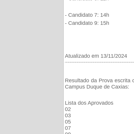
- Candidato 7: 14h
- Candidato 9: 15h
Atualizado em 13/11/2024
¨¨¨¨¨¨¨¨¨¨¨¨¨¨¨¨¨¨¨¨¨¨¨¨¨¨¨¨¨¨¨¨¨¨¨¨¨¨
Resultado da Prova escrita 
Campus Duque de Caxias:
Lista dos Aprovados
02
03
05
07