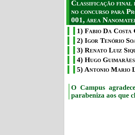
Classificação fina
no concurso para Pr
001, área Nanomater
1) Fabio Da Costa 
2) Igor Tenório So
3) Renato Luiz Siq
4) Hugo Guimarães
5) Antonio Mario 
O Campus agradece 
parabeniza aos que c