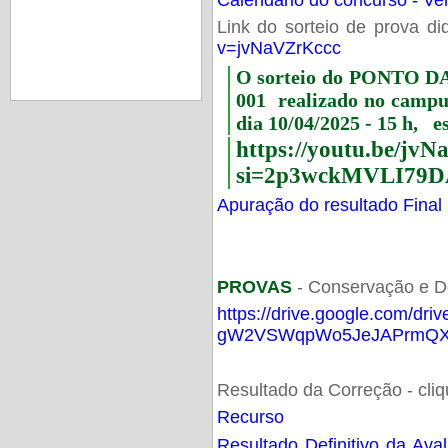
Link do sorteio de prova di
v=jvNaVZrKccc
O sorteio do PONTO 
001 realizado no camp
dia 10/04/2025 - 15 h, e
https://youtu.be/jv
si=2p3wckMVLI79D
Apuração do resultado Final
PROVAS
- Conservação e D
https://drive.google.com/dri
gW2VSWqpWo5JeJAPrmQXV
Resultado da Correção - cli
Recurso
Resultado Definitivo da Ava