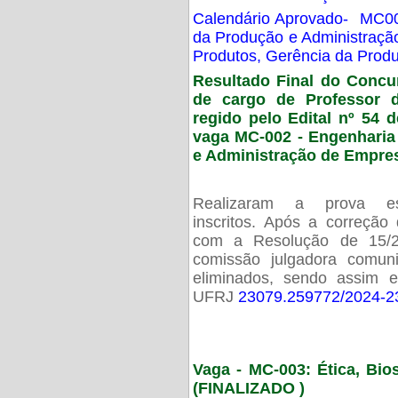
Calendário Aprovado- MC00
da Produção e Administraç
Produtos, Gerência da Prod
Resultado Final do Concu
de cargo de Professor 
regido pelo Edital nº 54 d
vaga MC-002 -
Engenharia
e Administração de Empre
Realizaram a prova esc
inscritos. Após a correção
com a Resolução de 15/
comissão julgadora comun
eliminados, sendo assim 
UFRJ
23079.259772/2024-2
Vaga - MC-003: Ética, Bi
(FINALIZADO )