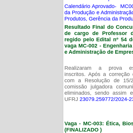
Calendário Aprovado- MC00
da Produção e Administraç
Produtos, Gerência da Prod
Resultado Final do Concu
de cargo de Professor 
regido pelo Edital nº 54 d
vaga MC-002 -
Engenharia
e Administração de Empre
Realizaram a prova esc
inscritos. Após a correção
com a Resolução de 15/
comissão julgadora comun
eliminados, sendo assim 
UFRJ
23079.259772/2024-2
Vaga - MC-003: Ética, Bi
(FINALIZADO )