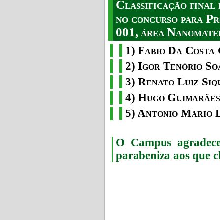
Classificação fina
no concurso para Pr
001, área Nanomater
1) Fabio Da Costa 
2) Igor Tenório So
3) Renato Luiz Siq
4) Hugo Guimarães
5) Antonio Mario 
O Campus agradece 
parabeniza aos que c