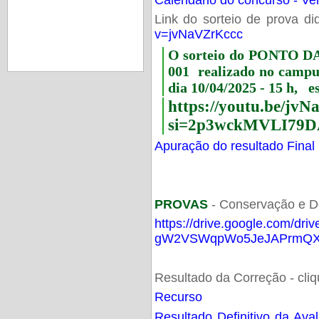
Link do sorteio de prova di
v=jvNaVZrKccc
O sorteio do PONTO 
001 realizado no camp
dia 10/04/2025 - 15 h, e
https://youtu.be/jv
si=2p3wckMVLI79D
Apuração do resultado Final
PROVAS
- Conservação e D
https://drive.google.com/dri
gW2VSWqpWo5JeJAPrmQXV
Resultado da Correção - cli
Recurso
Resultado Definitivo da Ava