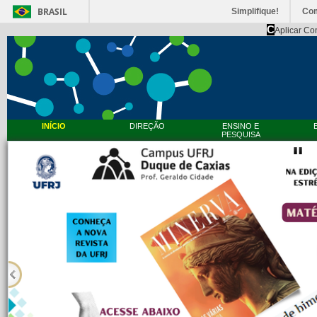
BRASIL
Simplifique!
Co
C
Aplicar Co
INÍCIO
DIREÇÃO
ENSINO E
PESQUISA