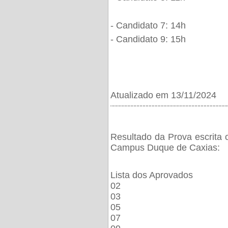
- Candidato 7: 14h
- Candidato 9: 15h
Atualizado em 13/11/2024
¨¨¨¨¨¨¨¨¨¨¨¨¨¨¨¨¨¨¨¨¨¨¨¨¨¨¨¨¨¨¨¨¨¨¨¨¨¨
Resultado da Prova escrita 
Campus Duque de Caxias:
Lista dos Aprovados
02
03
05
07