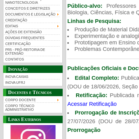
NANOTECNOLOGIA
Público-alvo:
Professores
CONCEITOS E DIRETRIZES
Biologia, Ciências, Física e 
DOCUMENTOS E LEGISLAÇÃO
Linhas de Pesquisa:
CREDITAÇÃO
EDITAIS
Produção de Material Didá
AÇÕES DE EXTENSÃO
Experimentação e analogi
DÚVIDAS FREQUENTES
Prototipagem em Ensino de
CERTIFICAÇÃO
Problemas Contemporâneo
PR5 - PRÓ-REITORIA DE
EXTENSÃO
CONTATOS
Publicações Oficiais e Do
Inovação
Edital Completo:
Publica
INOVA CAXIAS
INOVA UFRJ
(DOU de 18/06/2026, Seção 
Docentes e Técnicos
Retificação:
Publicada 
CORPO DOCENTE
Acessar Retificação
CORPO TÉCNICO
ADMINISTRATIVO
Prorrogação de Inscriç
Links Externos
27/07/2026 (DOU de 28/07
Prorrogação