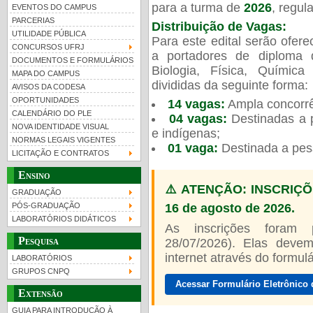
para a turma de
2026
, regu
EVENTOS DO CAMPUS
PARCERIAS
Distribuição de Vagas:
UTILIDADE PÚBLICA
Para este edital serão ofer
CONCURSOS UFRJ
a portadores de diploma 
DOCUMENTOS E FORMULÁRIOS
Biologia, Física, Químic
MAPA DO CAMPUS
UFRJ 100 anos
Guia de boas práticas
PR-
divididas da seguinte forma:
AVISOS DA CODESA
OPORTUNIDADES
14 vagas:
Ampla concorrê
htt
CALENDÁRIO DO PLE
04 vagas:
Destinadas a p
NOVA IDENTIDADE VISUAL
e indígenas;
NORMAS LEGAIS VIGENTES
01 vaga:
Destinada a pes
LICITAÇÃO E CONTRATOS
Ensino
⚠️ ATENÇÃO: INSCRIÇÕ
GRADUAÇÃO
16 de agosto de 2026.
PÓS-GRADUAÇÃO
LABORATÓRIOS DIDÁTICOS
As inscrições foram
Pesquisa
28/07/2026). Elas devem
internet através do formulár
LABORATÓRIOS
GRUPOS CNPQ
Acessar Formulário Eletrônico 
Extensão
GUIA PARA INTRODUÇÃO À