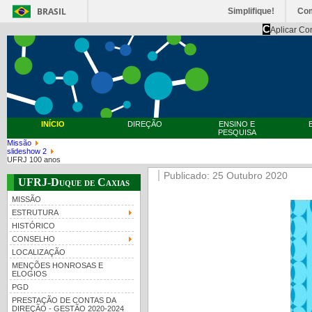
BRASIL
Simplifique!
Co
C
Aplicar Co
INÍCIO
DIREÇÃO
ENSINO E
PESQUISA
Missão
slideshow 2
UFRJ 100 anos
Publicado: 25 Outubro 2020
UFRJ-Duque de Caxias
MISSÃO
ESTRUTURA
HISTÓRICO
CONSELHO
LOCALIZAÇÃO
MENÇÕES HONROSAS E
ELOGIOS
PGD
PRESTAÇÃO DE CONTAS DA
DIREÇÃO - GESTÃO 2020-2024