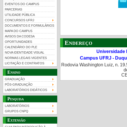
EVENTOS DO CAMPUS
PARCERIAS
UTILIDADE PÚBLICA
CONCURSOS UFRJ
DOCUMENTOS E FORMULÁRIOS
MAPA DO CAMPUS
UFRJ 100 anos
Guia de boas práticas
PR-
AVISOS DA CODESA
Endereço
OPORTUNIDADES
htt
CALENDÁRIO DO PLE
Universidade 
NOVA IDENTIDADE VISUAL
Campus UFRJ - Duque
NORMAS LEGAIS VIGENTES
LICITAÇÃO E CONTRATOS
Rodovia Washington Luiz, n. 19.
d
Ensino
CE
GRADUAÇÃO
PÓS-GRADUAÇÃO
LABORATÓRIOS DIDÁTICOS
Pesquisa
LABORATÓRIOS
GRUPOS CNPQ
Extensão