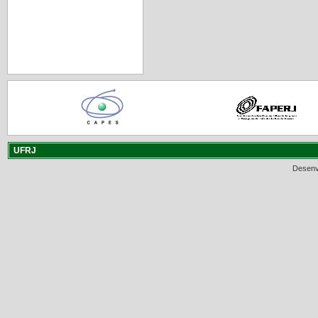
UFRJ
Desenv