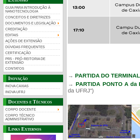
GUIA PARA INTRODUÇÃO À
NANOTECNOLOGIA
CONCEITOS E DIRETRIZES
DOCUMENTOS E LEGISLAÇÃO
CREDITAÇÃO
EDITAIS
AÇÕES DE EXTENSÃO
DÚVIDAS FREQUENTES
CERTIFICAÇÃO
PR5 - PRÓ-REITORIA DE
EXTENSÃO
CONTATOS
→
PARTIDA DO TERMINA
Inovação
→
PARTIDA
PONTO A da E
INOVA CAXIAS
da UFRJ")
INOVA UFRJ
Docentes e Técnicos
CORPO DOCENTE
CORPO TÉCNICO
ADMINISTRATIVO
Links Externos