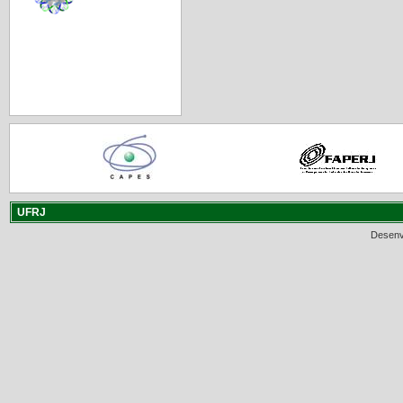
UFRJ
Desenv