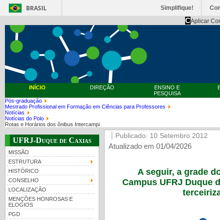
BRASIL
Simplifique!
Co
C
Aplicar Co
INÍCIO
DIREÇÃO
ENSINO E
PESQUISA
Pós-graduação
Mestrado Profissional em Formação em Ciências para Professores
Notícias
Notícias do Polo
Rotas e Horários dos ônibus Intercampi
Publicado: 10 Setembro 2012
UFRJ-Duque de Caxias
Atualizado em 01/04/2026
MISSÃO
ESTRUTURA
A seguir, a grade d
HISTÓRICO
Campus UFRJ Duque de 
CONSELHO
LOCALIZAÇÃO
terceiriz
MENÇÕES HONROSAS E
ELOGIOS
PGD