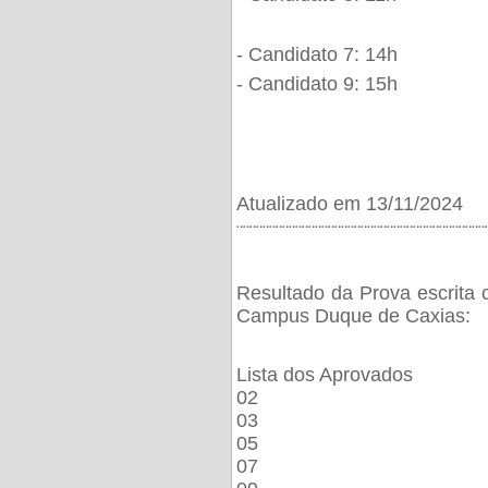
- Candidato 7: 14h
- Candidato 9: 15h
Atualizado em 13/11/2024
¨¨¨¨¨¨¨¨¨¨¨¨¨¨¨¨¨¨¨¨¨¨¨¨¨¨¨¨¨¨¨¨¨¨¨¨¨¨
Resultado da Prova escrita 
Campus Duque de Caxias:
Lista dos Aprovados
02
03
05
07