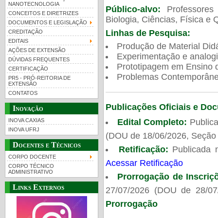
NANOTECNOLOGIA
Público-alvo:
Professores
CONCEITOS E DIRETRIZES
Biologia, Ciências, Física e 
DOCUMENTOS E LEGISLAÇÃO
Linhas de Pesquisa:
CREDITAÇÃO
EDITAIS
Produção de Material Didá
AÇÕES DE EXTENSÃO
Experimentação e analogi
DÚVIDAS FREQUENTES
Prototipagem em Ensino de
CERTIFICAÇÃO
Problemas Contemporâneo
PR5 - PRÓ-REITORIA DE
EXTENSÃO
CONTATOS
Publicações Oficiais e Do
Inovação
Edital Completo:
Publica
INOVA CAXIAS
INOVA UFRJ
(DOU de 18/06/2026, Seção 
Docentes e Técnicos
Retificação:
Publicada 
CORPO DOCENTE
Acessar Retificação
CORPO TÉCNICO
ADMINISTRATIVO
Prorrogação de Inscriç
Links Externos
27/07/2026 (DOU de 28/07
Prorrogação