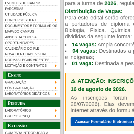
para a turma de
2026
, regu
EVENTOS DO CAMPUS
PARCERIAS
Distribuição de Vagas:
UTILIDADE PÚBLICA
Para este edital serão ofer
CONCURSOS UFRJ
a portadores de diploma 
DOCUMENTOS E FORMULÁRIOS
Biologia, Física, Químic
MAPA DO CAMPUS
UFRJ 100 anos
Guia de boas práticas
PR-
divididas da seguinte forma:
AVISOS DA CODESA
OPORTUNIDADES
14 vagas:
Ampla concorrê
htt
CALENDÁRIO DO PLE
04 vagas:
Destinadas a p
NOVA IDENTIDADE VISUAL
e indígenas;
NORMAS LEGAIS VIGENTES
01 vaga:
Destinada a pes
LICITAÇÃO E CONTRATOS
Ensino
⚠️ ATENÇÃO: INSCRIÇÕ
GRADUAÇÃO
16 de agosto de 2026.
PÓS-GRADUAÇÃO
LABORATÓRIOS DIDÁTICOS
As inscrições foram
Pesquisa
28/07/2026). Elas devem
internet através do formulár
LABORATÓRIOS
GRUPOS CNPQ
Acessar Formulário Eletrônico 
Extensão
GUIA PARA INTRODUÇÃO À