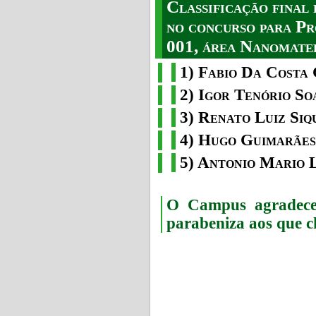
Classificação fina
no concurso para Pr
001, área Nanomater
1) Fabio Da Costa 
2) Igor Tenório So
3) Renato Luiz Siq
4) Hugo Guimarães
5) Antonio Mario 
O Campus agradece 
parabeniza aos que c