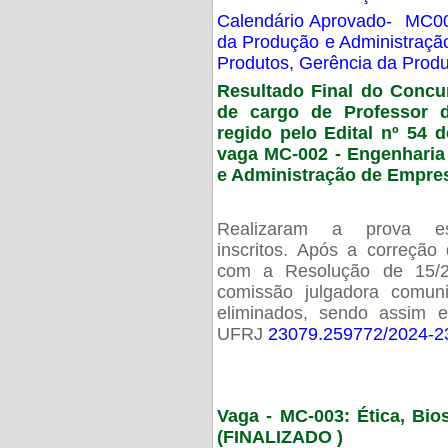
Calendário Aprovado- MC00
da Produção e Administraç
Produtos, Gerência da Prod
Resultado Final do Concu
de cargo de Professor 
regido pelo Edital nº 54 d
vaga MC-002 -
Engenharia
e Administração de Empre
Realizaram a prova esc
inscritos. Após a correção
com a Resolução de 15/
comissão julgadora comun
eliminados, sendo assim 
UFRJ
23079.259772/2024-2
Vaga - MC-003: Ética, Bi
(FINALIZADO )