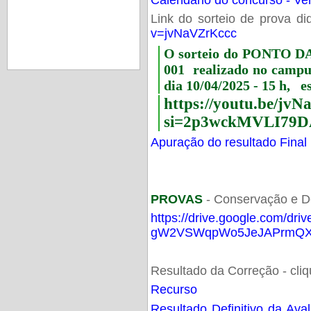
Link do sorteio de prova di
v=jvNaVZrKccc
O sorteio do PONTO 
001 realizado no camp
dia 10/04/2025 - 15 h, e
https://youtu.be/jv
si=2p3wckMVLI79D
Apuração do resultado Final
PROVAS
- Conservação e D
https://drive.google.com/dri
gW2VSWqpWo5JeJAPrmQXV
Resultado da Correção - cli
Recurso
Resultado Definitivo da Ava