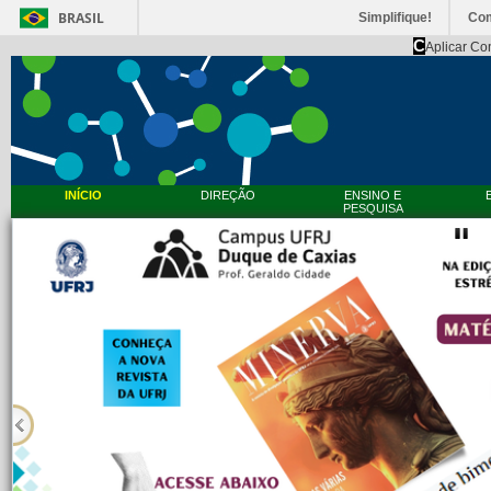
BRASIL
Simplifique!
Co
C
Aplicar Co
INÍCIO
DIREÇÃO
ENSINO E
PESQUISA