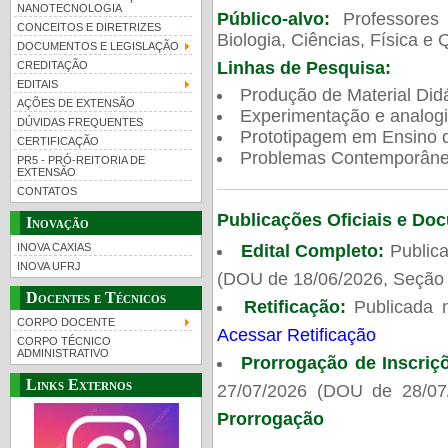
NANOTECNOLOGIA
Público-alvo:
Professores
CONCEITOS E DIRETRIZES
Biologia, Ciências, Física e 
DOCUMENTOS E LEGISLAÇÃO
Linhas de Pesquisa:
CREDITAÇÃO
EDITAIS
Produção de Material Didá
AÇÕES DE EXTENSÃO
Experimentação e analogi
DÚVIDAS FREQUENTES
Prototipagem em Ensino de
CERTIFICAÇÃO
Problemas Contemporâneo
PR5 - PRÓ-REITORIA DE
EXTENSÃO
CONTATOS
Publicações Oficiais e Do
Inovação
Edital Completo:
Publica
INOVA CAXIAS
INOVA UFRJ
(DOU de 18/06/2026, Seção 
Docentes e Técnicos
Retificação:
Publicada 
CORPO DOCENTE
Acessar Retificação
CORPO TÉCNICO
ADMINISTRATIVO
Prorrogação de Inscriç
Links Externos
27/07/2026 (DOU de 28/07
Prorrogação