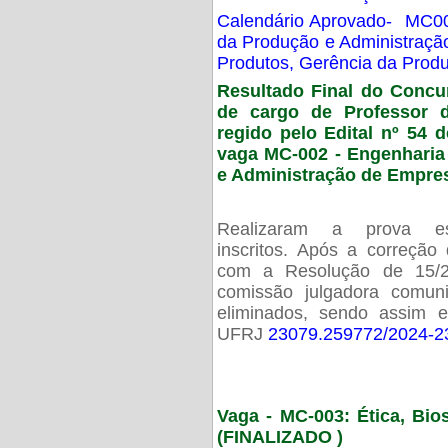
Calendário Aprovado- MC00
da Produção e Administraç
Produtos, Gerência da Prod
Resultado Final do Concu
de cargo de Professor 
regido pelo Edital nº 54 d
vaga MC-002 -
Engenharia
e Administração de Empre
Realizaram a prova esc
inscritos. Após a correção
com a Resolução de 15/
comissão julgadora comun
eliminados, sendo assim 
UFRJ
23079.259772/2024-2
Vaga - MC-003: Ética, Bi
(FINALIZADO )