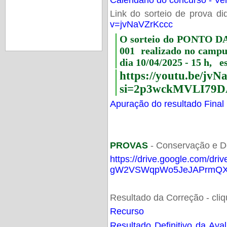
Link do sorteio de prova di
v=jvNaVZrKccc
O sorteio do PONTO 
001 realizado no camp
dia 10/04/2025 - 15 h, e
https://youtu.be/jv
si=2p3wckMVLI79D
Apuração do resultado Final
PROVAS
- Conservação e D
https://drive.google.com/dri
gW2VSWqpWo5JeJAPrmQXV
Resultado da Correção - cli
Recurso
Resultado Definitivo da Ava