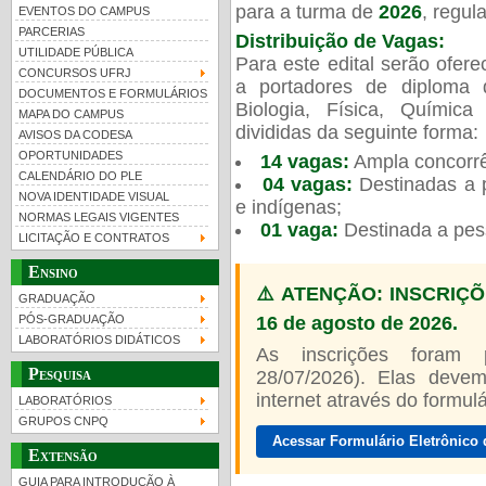
para a turma de
2026
, regu
EVENTOS DO CAMPUS
PARCERIAS
Distribuição de Vagas:
UTILIDADE PÚBLICA
Para este edital serão ofer
CONCURSOS UFRJ
a portadores de diploma 
DOCUMENTOS E FORMULÁRIOS
Biologia, Física, Químic
MAPA DO CAMPUS
UFRJ 100 anos
Guia de boas práticas
PR-
divididas da seguinte forma:
AVISOS DA CODESA
OPORTUNIDADES
14 vagas:
Ampla concorrê
htt
CALENDÁRIO DO PLE
04 vagas:
Destinadas a p
NOVA IDENTIDADE VISUAL
e indígenas;
NORMAS LEGAIS VIGENTES
01 vaga:
Destinada a pes
LICITAÇÃO E CONTRATOS
Ensino
⚠️ ATENÇÃO: INSCRIÇÕ
GRADUAÇÃO
16 de agosto de 2026.
PÓS-GRADUAÇÃO
LABORATÓRIOS DIDÁTICOS
As inscrições foram
Pesquisa
28/07/2026). Elas devem
internet através do formulár
LABORATÓRIOS
GRUPOS CNPQ
Acessar Formulário Eletrônico 
Extensão
GUIA PARA INTRODUÇÃO À