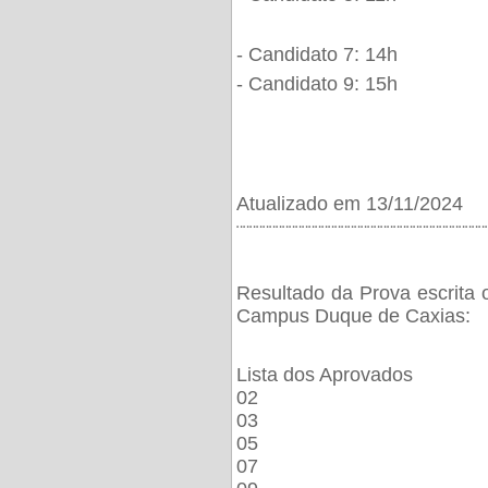
- Candidato 7: 14h
- Candidato 9: 15h
Atualizado em 13/11/2024
¨¨¨¨¨¨¨¨¨¨¨¨¨¨¨¨¨¨¨¨¨¨¨¨¨¨¨¨¨¨¨¨¨¨¨¨¨¨
Resultado da Prova escrita 
Campus Duque de Caxias:
Lista dos Aprovados
02
03
05
07