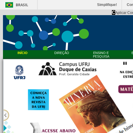
BRASIL
Simplifique!
Co
C
Aplicar Co
INÍCIO
DIREÇÃO
ENSINO E
PESQUISA