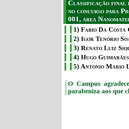
Classificação fina
no concurso para Pr
001, área Nanomater
1) Fabio Da Costa 
2) Igor Tenório So
3) Renato Luiz Siq
4) Hugo Guimarães
5) Antonio Mario 
O Campus agradece 
parabeniza aos que c