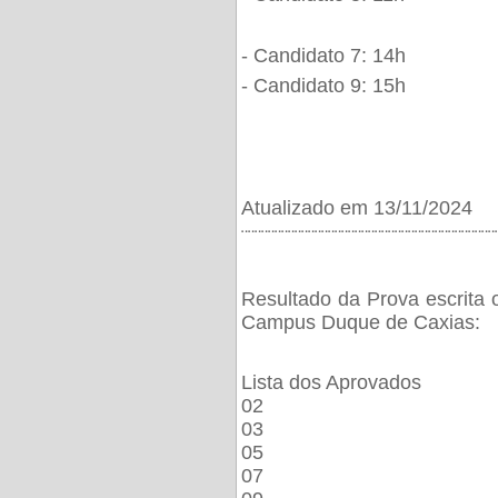
- Candidato 7: 14h
- Candidato 9: 15h
Atualizado em 13/11/2024
¨¨¨¨¨¨¨¨¨¨¨¨¨¨¨¨¨¨¨¨¨¨¨¨¨¨¨¨¨¨¨¨¨¨¨¨¨¨
Resultado da Prova escrita 
Campus Duque de Caxias:
Lista dos Aprovados
02
03
05
07