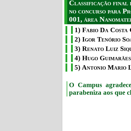
Classificação fina
no concurso para Pr
001, área Nanomater
1) Fabio Da Costa 
2) Igor Tenório So
3) Renato Luiz Siq
4) Hugo Guimarães
5) Antonio Mario 
O Campus agradece 
parabeniza aos que c