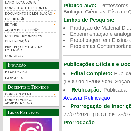
NANOTECNOLOGIA
Público-alvo:
Professores
CONCEITOS E DIRETRIZES
Biologia, Ciências, Física e 
DOCUMENTOS E LEGISLAÇÃO
Linhas de Pesquisa:
CREDITAÇÃO
EDITAIS
Produção de Material Didá
AÇÕES DE EXTENSÃO
Experimentação e analogi
DÚVIDAS FREQUENTES
Prototipagem em Ensino de
CERTIFICAÇÃO
Problemas Contemporâneo
PR5 - PRÓ-REITORIA DE
EXTENSÃO
CONTATOS
Publicações Oficiais e Do
Inovação
Edital Completo:
Publica
INOVA CAXIAS
INOVA UFRJ
(DOU de 18/06/2026, Seção 
Docentes e Técnicos
Retificação:
Publicada 
CORPO DOCENTE
Acessar Retificação
CORPO TÉCNICO
ADMINISTRATIVO
Prorrogação de Inscriç
Links Externos
27/07/2026 (DOU de 28/07
Prorrogação