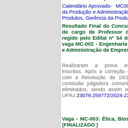
Calendário Aprovado- MC00
da Produção e Administraç
Produtos, Gerência da Prod
Resultado Final do Concu
de cargo de Professor 
regido pelo Edital nº 54 d
vaga MC-002 -
Engenharia
e Administração de Empre
Realizaram a prova esc
inscritos. Após a correção
com a Resolução de 15/
comissão julgadora comun
eliminados, sendo assim 
UFRJ
23079.259772/2024-2
Vaga - MC-003: Ética, Bi
(FINALIZADO )