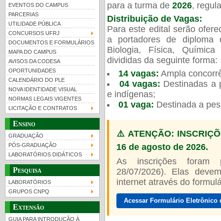
para a turma de
2026
, regu
EVENTOS DO CAMPUS
PARCERIAS
Distribuição de Vagas:
UTILIDADE PÚBLICA
Para este edital serão ofer
CONCURSOS UFRJ
a portadores de diploma 
DOCUMENTOS E FORMULÁRIOS
Biologia, Física, Químic
MAPA DO CAMPUS
UFRJ 100 anos
divididas da seguinte forma:
AVISOS DA CODESA
OPORTUNIDADES
14 vagas:
Ampla concorrê
CALENDÁRIO DO PLE
04 vagas:
Destinadas a p
NOVA IDENTIDADE VISUAL
e indígenas;
NORMAS LEGAIS VIGENTES
01 vaga:
Destinada a pes
LICITAÇÃO E CONTRATOS
Ensino
⚠️ ATENÇÃO: INSCRIÇÕ
GRADUAÇÃO
16 de agosto de 2026.
PÓS-GRADUAÇÃO
LABORATÓRIOS DIDÁTICOS
As inscrições foram
Pesquisa
28/07/2026). Elas devem
internet através do formulár
LABORATÓRIOS
GRUPOS CNPQ
Acessar Formulário Eletrônico 
Extensão
GUIA PARA INTRODUÇÃO À