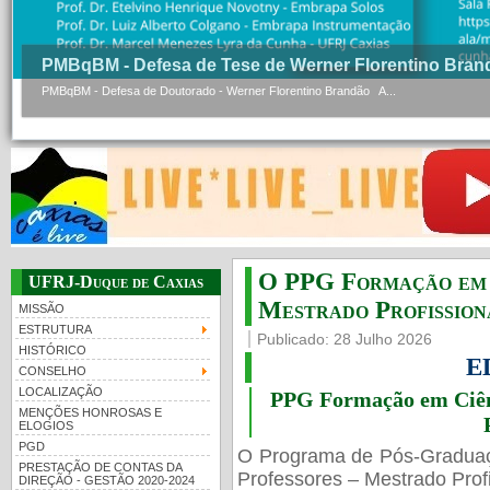
PMBqBM - Defesa de Tese de Werner Florentino Bran
PMBqBM - Defesa de Doutorado - Werner Florentino Brandão A...
O PPG Formação em C
UFRJ-Duque de Caxias
Mestrado Profissiona
MISSÃO
ESTRUTURA
Publicado: 28 Julho 2026
HISTÓRICO
E
CONSELHO
LOCALIZAÇÃO
PPG Formação em Ciênc
MENÇÕES HONROSAS E
ELOGIOS
PGD
O Programa de Pós-Gradua
PRESTAÇÃO DE CONTAS DA
Professores – Mestrado Profi
DIREÇÃO - GESTÃO 2020-2024