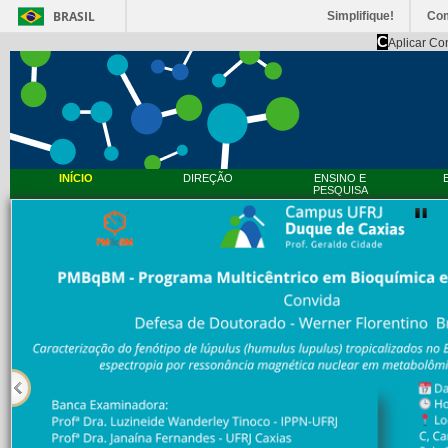
BRASIL
Simplifique!
Co
C
Aplicar Co
INÍCIO
DIREÇÃO
ENSINO E
PESQUISA