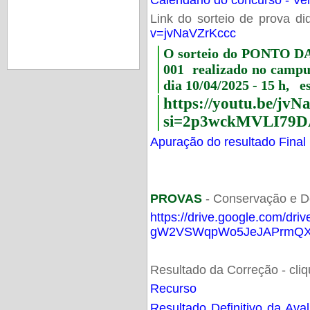
Link do sorteio de prova di
v=jvNaVZrKccc
O sorteio do PONTO 
001 realizado no camp
dia 10/04/2025 - 15 h, e
https://youtu.be/jv
si=2p3wckMVLI79D
Apuração do resultado Final
PROVAS
- Conservação e D
https://drive.google.com/dri
gW2VSWqpWo5JeJAPrmQXV
Resultado da Correção - cli
Recurso
Resultado Definitivo da Ava