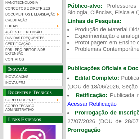
NANOTECNOLOGIA
Público-alvo:
Professores
CONCEITOS E DIRETRIZES
Biologia, Ciências, Física e 
DOCUMENTOS E LEGISLAÇÃO
Linhas de Pesquisa:
CREDITAÇÃO
EDITAIS
Produção de Material Didá
AÇÕES DE EXTENSÃO
Experimentação e analogi
DÚVIDAS FREQUENTES
Prototipagem em Ensino de
CERTIFICAÇÃO
Problemas Contemporâneo
PR5 - PRÓ-REITORIA DE
EXTENSÃO
CONTATOS
Publicações Oficiais e Do
Inovação
Edital Completo:
Publica
INOVA CAXIAS
INOVA UFRJ
(DOU de 18/06/2026, Seção 
Docentes e Técnicos
Retificação:
Publicada 
CORPO DOCENTE
Acessar Retificação
CORPO TÉCNICO
ADMINISTRATIVO
Prorrogação de Inscriç
Links Externos
27/07/2026 (DOU de 28/07
Prorrogação