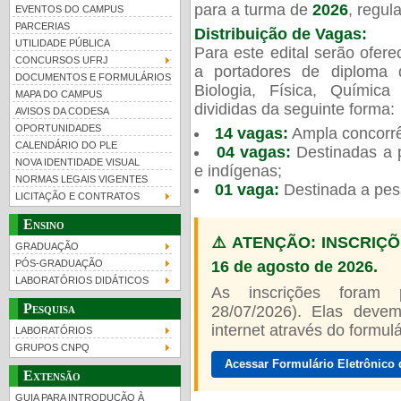
para a turma de
2026
, regu
EVENTOS DO CAMPUS
PARCERIAS
Distribuição de Vagas:
UTILIDADE PÚBLICA
Para este edital serão ofer
CONCURSOS UFRJ
a portadores de diploma 
DOCUMENTOS E FORMULÁRIOS
Biologia, Física, Químic
MAPA DO CAMPUS
UFRJ 100 anos
divididas da seguinte forma:
AVISOS DA CODESA
OPORTUNIDADES
14 vagas:
Ampla concorrê
CALENDÁRIO DO PLE
04 vagas:
Destinadas a p
NOVA IDENTIDADE VISUAL
e indígenas;
NORMAS LEGAIS VIGENTES
01 vaga:
Destinada a pes
LICITAÇÃO E CONTRATOS
Ensino
⚠️ ATENÇÃO: INSCRIÇÕ
GRADUAÇÃO
16 de agosto de 2026.
PÓS-GRADUAÇÃO
LABORATÓRIOS DIDÁTICOS
As inscrições foram
Pesquisa
28/07/2026). Elas devem
internet através do formulár
LABORATÓRIOS
GRUPOS CNPQ
Acessar Formulário Eletrônico 
Extensão
GUIA PARA INTRODUÇÃO À