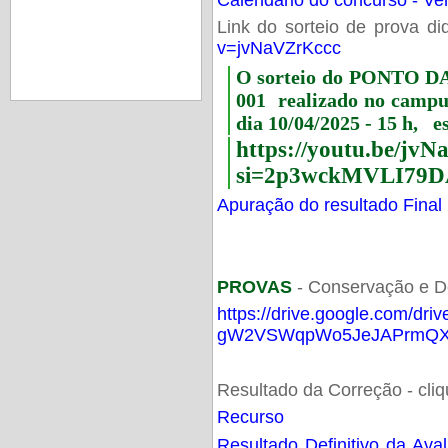
Link do sorteio de prova di
v=jvNaVZrKccc
O sorteio do PONTO 
001 realizado no camp
dia 10/04/2025 - 15 h, e
https://youtu.be/jv
si=2p3wckMVLI79D
Apuração do resultado Final
PROVAS
- Conservação e D
https://drive.google.com/dri
gW2VSWqpWo5JeJAPrmQXV
Resultado da Correção - cli
Recurso
Resultado Definitivo da Ava