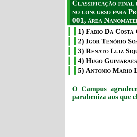
Classificação fina
no concurso para Pr
001, área Nanomater
1) Fabio Da Costa 
2) Igor Tenório So
3) Renato Luiz Siq
4) Hugo Guimarães
5) Antonio Mario 
O Campus agradece 
parabeniza aos que c