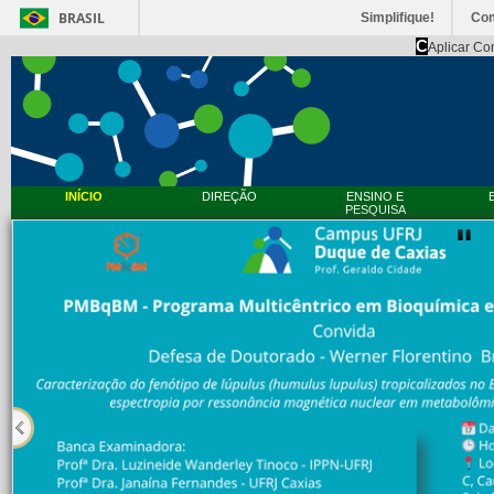
BRASIL
Simplifique!
Co
C
Aplicar Co
INÍCIO
DIREÇÃO
ENSINO E
PESQUISA