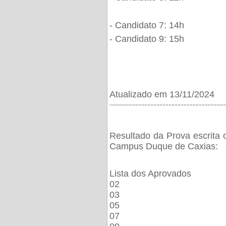
- Candidato 7: 14h
- Candidato 9: 15h
Atualizado em 13/11/2024
¨¨¨¨¨¨¨¨¨¨¨¨¨¨¨¨¨¨¨¨¨¨¨¨¨¨¨¨¨¨¨¨¨¨¨¨¨¨
Resultado da Prova escrita 
Campus Duque de Caxias:
Lista dos Aprovados
02
03
05
07