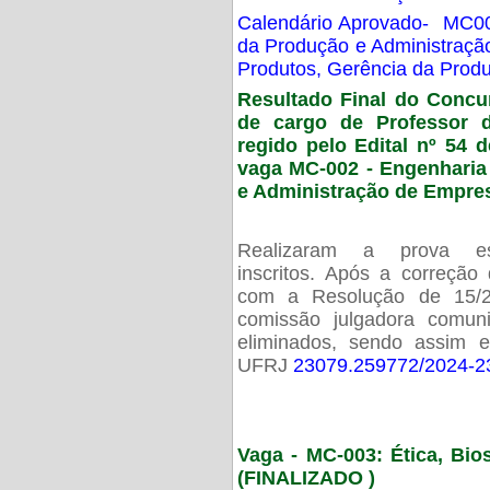
Calendário Aprovado- MC00
da Produção e Administraç
Produtos, Gerência da Prod
Resultado Final do Concu
de cargo de Professor 
regido pelo Edital nº 54 d
vaga MC-002 -
Engenharia
e Administração de Empre
Realizaram a prova esc
inscritos. Após a correção
com a Resolução de 15/
comissão julgadora comun
eliminados, sendo assim 
UFRJ
23079.259772/2024-2
Vaga - MC-003: Ética, Bi
(FINALIZADO )