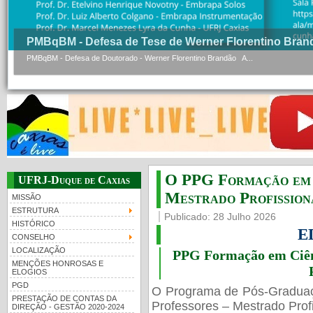
PMBqBM - Defesa de Tese de Werner Florentino Bran
PMBqBM - Defesa de Doutorado - Werner Florentino Brandão A...
O PPG Formação em C
UFRJ-Duque de Caxias
Mestrado Profissiona
MISSÃO
ESTRUTURA
Publicado: 28 Julho 2026
HISTÓRICO
E
CONSELHO
LOCALIZAÇÃO
PPG Formação em Ciênc
MENÇÕES HONROSAS E
ELOGIOS
PGD
O Programa de Pós-Gradua
PRESTAÇÃO DE CONTAS DA
Professores – Mestrado Profi
DIREÇÃO - GESTÃO 2020-2024