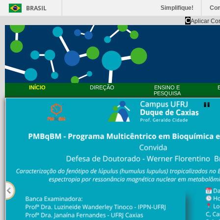
BRASIL
Simplifique!
Co
C
Aplicar Co
INÍCIO
DIREÇÃO
ENSINO E
PESQUISA