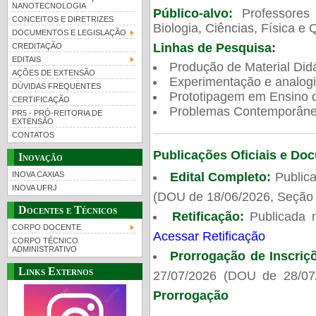
NANOTECNOLOGIA
Público-alvo:
Professores
CONCEITOS E DIRETRIZES
Biologia, Ciências, Física e 
DOCUMENTOS E LEGISLAÇÃO
Linhas de Pesquisa:
CREDITAÇÃO
EDITAIS
Produção de Material Didá
AÇÕES DE EXTENSÃO
Experimentação e analogi
DÚVIDAS FREQUENTES
Prototipagem em Ensino de
CERTIFICAÇÃO
Problemas Contemporâneo
PR5 - PRÓ-REITORIA DE
EXTENSÃO
CONTATOS
Publicações Oficiais e Do
Inovação
Edital Completo:
Publica
INOVA CAXIAS
INOVA UFRJ
(DOU de 18/06/2026, Seção 
Docentes e Técnicos
Retificação:
Publicada 
CORPO DOCENTE
Acessar Retificação
CORPO TÉCNICO
ADMINISTRATIVO
Prorrogação de Inscriç
Links Externos
27/07/2026 (DOU de 28/07
Prorrogação