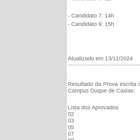
- Candidato 7: 14h
- Candidato 9: 15h
Atualizado em 13/11/2024
¨¨¨¨¨¨¨¨¨¨¨¨¨¨¨¨¨¨¨¨¨¨¨¨¨¨¨¨¨¨¨¨¨¨¨¨¨¨
Resultado da Prova escrita 
Campus Duque de Caxias:
Lista dos Aprovados
02
03
05
07