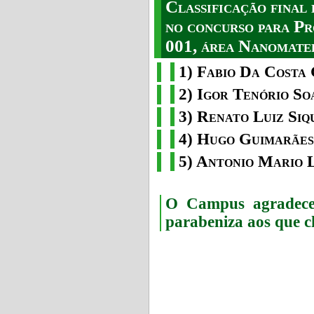
Classificação fina
no concurso para Pr
001, área Nanomater
1) Fabio Da Costa 
2) Igor Tenório So
3) Renato Luiz Siq
4) Hugo Guimarães
5) Antonio Mario 
O Campus agradece 
parabeniza aos que c