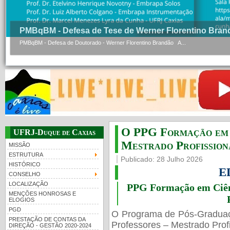
PMBqBM - Defesa de Tese de Werner Florentino Bran
PMBqBM - Defesa de Doutorado - Werner Florentino Brandão A...
O PPG Formação em C
UFRJ-Duque de Caxias
Mestrado Profissiona
MISSÃO
ESTRUTURA
Publicado: 28 Julho 2026
HISTÓRICO
E
CONSELHO
LOCALIZAÇÃO
PPG Formação em Ciênc
MENÇÕES HONROSAS E
ELOGIOS
PGD
O Programa de Pós-Gradua
PRESTAÇÃO DE CONTAS DA
Professores – Mestrado Profi
DIREÇÃO - GESTÃO 2020-2024