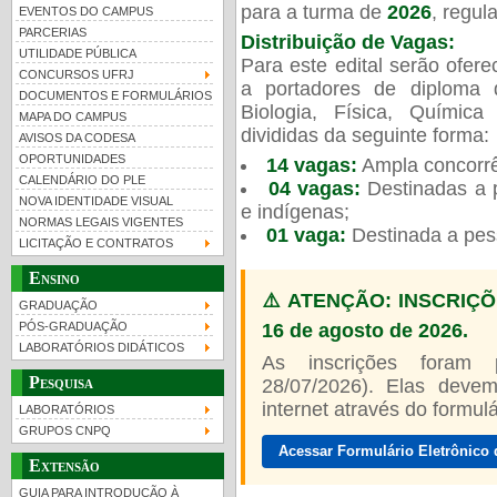
para a turma de
2026
, regu
EVENTOS DO CAMPUS
PARCERIAS
Distribuição de Vagas:
UTILIDADE PÚBLICA
Para este edital serão ofer
CONCURSOS UFRJ
a portadores de diploma 
DOCUMENTOS E FORMULÁRIOS
Biologia, Física, Químic
MAPA DO CAMPUS
UFRJ 100 anos
divididas da seguinte forma:
AVISOS DA CODESA
OPORTUNIDADES
14 vagas:
Ampla concorrê
CALENDÁRIO DO PLE
04 vagas:
Destinadas a p
NOVA IDENTIDADE VISUAL
e indígenas;
NORMAS LEGAIS VIGENTES
01 vaga:
Destinada a pes
LICITAÇÃO E CONTRATOS
Ensino
⚠️ ATENÇÃO: INSCRIÇÕ
GRADUAÇÃO
16 de agosto de 2026.
PÓS-GRADUAÇÃO
LABORATÓRIOS DIDÁTICOS
As inscrições foram
Pesquisa
28/07/2026). Elas devem
internet através do formulár
LABORATÓRIOS
GRUPOS CNPQ
Acessar Formulário Eletrônico 
Extensão
GUIA PARA INTRODUÇÃO À