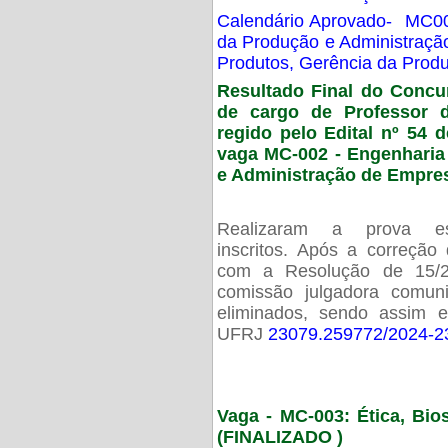
Calendário Aprovado- MC00
da Produção e Administraç
Produtos, Gerência da Prod
Resultado Final do Concu
de cargo de Professor 
regido pelo Edital nº 54 d
vaga MC-002 -
Engenharia
e Administração de Empre
Realizaram a prova esc
inscritos. Após a correção
com a Resolução de 15/
comissão julgadora comun
eliminados, sendo assim 
UFRJ
23079.259772/2024-2
Vaga - MC-003: Ética, Bi
(FINALIZADO )