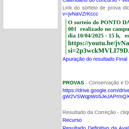
Link do sorteio de prova di
v=jvNaVZrKccc
O sorteio do PONTO 
001 realizado no camp
dia 10/04/2025 - 15 h, e
https://youtu.be/jv
si=2p3wckMVLI79D
Apuração do resultado Final
PROVAS
- Conservação e D
https://drive.google.com/dri
gW2VSWqpWo5JeJAPrmQXV
Resultado da Correção - cli
Recurso
Resultado Definitivo da Ava