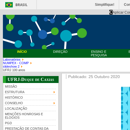
BRASIL
Simplifique!
Co
C
Aplicar Co
INÍCIO
DIREÇÃO
ENSINO E
PESQUISA
Laboratórios
NUMPEX - COMP
slideshow 2
UFRJ 100 anos
Publicado: 25 Outubro 2020
UFRJ-Duque de Caxias
MISSÃO
ESTRUTURA
HISTÓRICO
CONSELHO
LOCALIZAÇÃO
MENÇÕES HONROSAS E
ELOGIOS
PGD
PRESTAÇÃO DE CONTAS DA