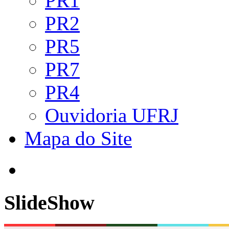
PR1
PR2
PR5
PR7
PR4
Ouvidoria UFRJ
Mapa do Site
SlideShow