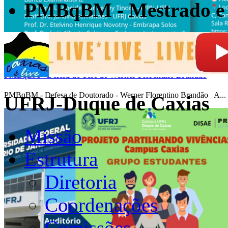
PMBqBM - Mestrado e 
PMBqBM - Defesa de Tese de Werner Florentino Brandão
PMBqBM - Defesa de Doutorado - Werner Florentino Brandão A...
UFRJ-Duque de Caxias
Missão
Estrutura
Diretoria
Coordenações
Comissões