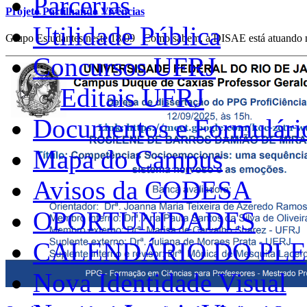
Parcerias
Projeto Partilhando Vivências
Utilidade Pública
Grupo Estudantes neste 18/09 Como sabem, a DISAE está atuando 
Concursos UFRJ
Editais UFRJ
Documentos e Formulári
Mapa do Campus
Avisos da CODESA
OPORTUNIDADES
CALENDÁRIO DO PLE
Nova Identidade Visual