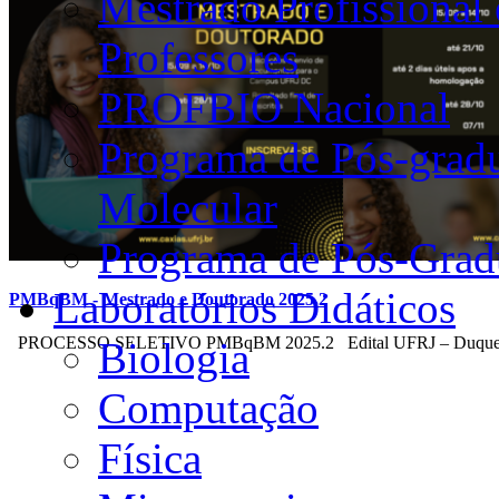
Mestrado Profissional
Professores
PROFBIO Nacional
Programa de Pós-grad
Molecular
Programa de Pós-Grad
Laboratórios Didáticos
PMBqBM - Mestrado e Doutorado 2025.2
PROCESSO SELETIVO PMBqBM 2025.2 Edital UFRJ – Duque 
Biologia
Computação
Física