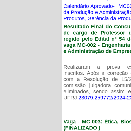
Calendário Aprovado- MC00
da Produção e Administraç
Produtos, Gerência da Prod
Resultado Final do Concu
de cargo de Professor 
regido pelo Edital nº 54 d
vaga MC-002 -
Engenharia
e Administração de Empre
Realizaram a prova esc
inscritos. Após a correção
com a Resolução de 15/
comissão julgadora comun
eliminados, sendo assim 
UFRJ
23079.259772/2024-2
Vaga - MC-003: Ética, Bi
(FINALIZADO )