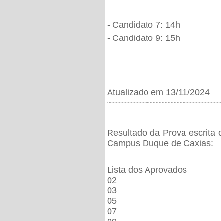
- Candidato 7: 14h
- Candidato 9: 15h
Atualizado em 13/11/2024
¨¨¨¨¨¨¨¨¨¨¨¨¨¨¨¨¨¨¨¨¨¨¨¨¨¨¨¨¨¨¨¨¨¨¨¨¨¨
Resultado da Prova escrita 
Campus Duque de Caxias:
Lista dos Aprovados
02
03
05
07