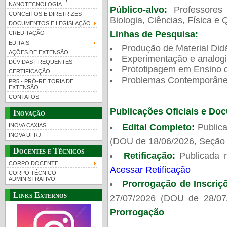
NANOTECNOLOGIA
Público-alvo:
Professores
CONCEITOS E DIRETRIZES
Biologia, Ciências, Física e 
DOCUMENTOS E LEGISLAÇÃO
Linhas de Pesquisa:
CREDITAÇÃO
EDITAIS
Produção de Material Didá
AÇÕES DE EXTENSÃO
Experimentação e analogi
DÚVIDAS FREQUENTES
Prototipagem em Ensino de
CERTIFICAÇÃO
Problemas Contemporâneo
PR5 - PRÓ-REITORIA DE
EXTENSÃO
CONTATOS
Publicações Oficiais e Do
Inovação
Edital Completo:
Publica
INOVA CAXIAS
INOVA UFRJ
(DOU de 18/06/2026, Seção 
Docentes e Técnicos
Retificação:
Publicada 
CORPO DOCENTE
Acessar Retificação
CORPO TÉCNICO
ADMINISTRATIVO
Prorrogação de Inscriç
Links Externos
27/07/2026 (DOU de 28/07
Prorrogação