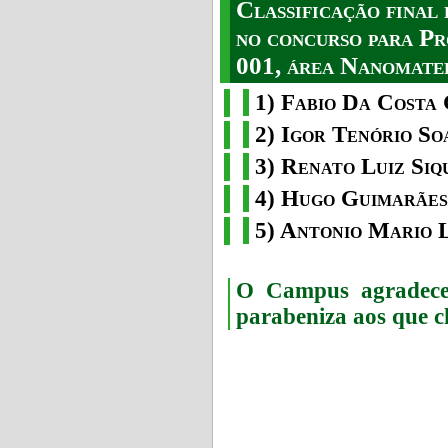
Classificação fina
no concurso para Pr
001, área Nanomater
1) Fabio Da Costa 
2) Igor Tenório So
3) Renato Luiz Siq
4) Hugo Guimarães
5) Antonio Mario 
O Campus agradece 
parabeniza aos que c