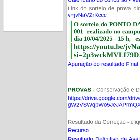
Link do sorteio de prova di
v=jvNaVZrKccc
O sorteio do PONTO 
001 realizado no camp
dia 10/04/2025 - 15 h, e
https://youtu.be/jv
si=2p3wckMVLI79D
Apuração do resultado Final
PROVAS
- Conservação e D
https://drive.google.com/dri
gW2VSWqpWo5JeJAPrmQXV
Resultado da Correção - cli
Recurso
Resultado Definitivo da Ava