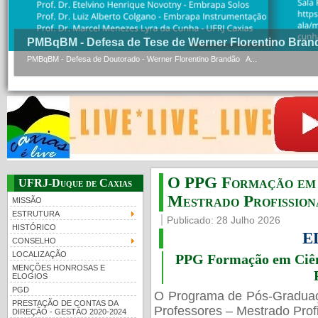
PMBqBM - Defesa de Tese de Werner Florentino Bran
PMBqBM - Defesa de Doutorado - Werner Florentino Brandão A...
O PPG Formação em C
UFRJ-Duque de Caxias
Mestrado Profissiona
MISSÃO
ESTRUTURA
Publicado: 28 Julho 2026
HISTÓRICO
E
CONSELHO
LOCALIZAÇÃO
PPG Formação em Ciênc
MENÇÕES HONROSAS E
ELOGIOS
PGD
O Programa de Pós-Gradua
PRESTAÇÃO DE CONTAS DA
Professores – Mestrado Profi
DIREÇÃO - GESTÃO 2020-2024