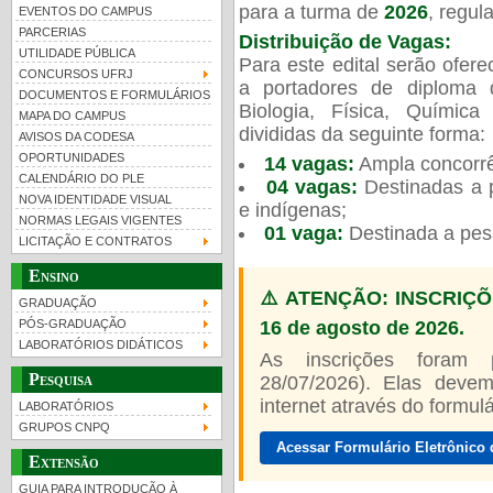
para a turma de
2026
, regu
EVENTOS DO CAMPUS
PARCERIAS
Distribuição de Vagas:
UTILIDADE PÚBLICA
Para este edital serão ofer
CONCURSOS UFRJ
a portadores de diploma 
DOCUMENTOS E FORMULÁRIOS
Biologia, Física, Químic
MAPA DO CAMPUS
UFRJ 100 anos
divididas da seguinte forma:
AVISOS DA CODESA
OPORTUNIDADES
14 vagas:
Ampla concorrê
CALENDÁRIO DO PLE
04 vagas:
Destinadas a p
NOVA IDENTIDADE VISUAL
e indígenas;
NORMAS LEGAIS VIGENTES
01 vaga:
Destinada a pes
LICITAÇÃO E CONTRATOS
Ensino
⚠️ ATENÇÃO: INSCRIÇÕ
GRADUAÇÃO
16 de agosto de 2026.
PÓS-GRADUAÇÃO
LABORATÓRIOS DIDÁTICOS
As inscrições foram
Pesquisa
28/07/2026). Elas devem
internet através do formulár
LABORATÓRIOS
GRUPOS CNPQ
Acessar Formulário Eletrônico 
Extensão
GUIA PARA INTRODUÇÃO À