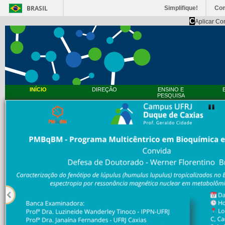
BRASIL
Simplifique!
Co
C
Aplicar Co
INÍCIO
DIREÇÃO
ENSINO E
PESQUISA