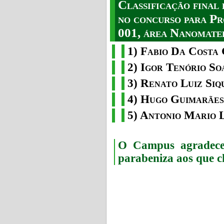
Classificação fina
no concurso para Pr
001, área Nanomater
1) Fabio Da Costa 
2) Igor Tenório So
3) Renato Luiz Siq
4) Hugo Guimarães
5) Antonio Mario 
O Campus agradece 
parabeniza aos que c