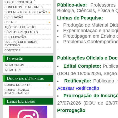
NANOTECNOLOGIA
Público-alvo:
Professores
CONCEITOS E DIRETRIZES
Biologia, Ciências, Física e 
DOCUMENTOS E LEGISLAÇÃO
Linhas de Pesquisa:
CREDITAÇÃO
EDITAIS
Produção de Material Didá
AÇÕES DE EXTENSÃO
Experimentação e analogi
DÚVIDAS FREQUENTES
Prototipagem em Ensino de
CERTIFICAÇÃO
Problemas Contemporâneo
PR5 - PRÓ-REITORIA DE
EXTENSÃO
CONTATOS
Publicações Oficiais e Do
Inovação
Edital Completo:
Publica
INOVA CAXIAS
INOVA UFRJ
(DOU de 18/06/2026, Seção 
Docentes e Técnicos
Retificação:
Publicada 
CORPO DOCENTE
Acessar Retificação
CORPO TÉCNICO
ADMINISTRATIVO
Prorrogação de Inscriç
Links Externos
27/07/2026 (DOU de 28/07
Prorrogação