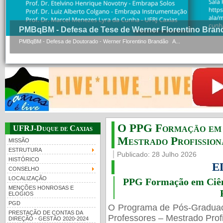
PMBqBM - Defesa de Tese de Werner Florentino Bran
PMBqBM - Defesa de Doutorado - Werner Florentino Brandão A...
O PPG Formação em C
UFRJ-Duque de Caxias
Mestrado Profissiona
MISSÃO
ESTRUTURA
Publicado: 28 Julho 2026
HISTÓRICO
E
CONSELHO
LOCALIZAÇÃO
PPG Formação em Ciênc
MENÇÕES HONROSAS E
ELOGIOS
PGD
O Programa de Pós-Gradua
PRESTAÇÃO DE CONTAS DA
Professores – Mestrado Profi
DIREÇÃO - GESTÃO 2020-2024