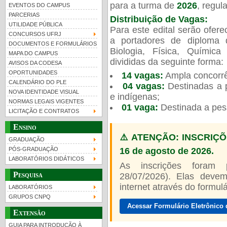
para a turma de
2026
, regu
EVENTOS DO CAMPUS
PARCERIAS
Distribuição de Vagas:
UTILIDADE PÚBLICA
Para este edital serão ofer
CONCURSOS UFRJ
a portadores de diploma 
DOCUMENTOS E FORMULÁRIOS
Biologia, Física, Químic
MAPA DO CAMPUS
UFRJ 100 anos
divididas da seguinte forma:
AVISOS DA CODESA
OPORTUNIDADES
14 vagas:
Ampla concorrê
CALENDÁRIO DO PLE
04 vagas:
Destinadas a p
NOVA IDENTIDADE VISUAL
e indígenas;
NORMAS LEGAIS VIGENTES
01 vaga:
Destinada a pes
LICITAÇÃO E CONTRATOS
Ensino
⚠️ ATENÇÃO: INSCRIÇÕ
GRADUAÇÃO
16 de agosto de 2026.
PÓS-GRADUAÇÃO
LABORATÓRIOS DIDÁTICOS
As inscrições foram
Pesquisa
28/07/2026). Elas devem
internet através do formulár
LABORATÓRIOS
GRUPOS CNPQ
Acessar Formulário Eletrônico 
Extensão
GUIA PARA INTRODUÇÃO À