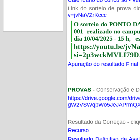
Link do sorteio de prova di
v=jvNaVZrKccc
O sorteio do PONTO 
001 realizado no camp
dia 10/04/2025 - 15 h, e
https://youtu.be/jv
si=2p3wckMVLI79D
Apuração do resultado Final
PROVAS
- Conservação e D
https://drive.google.com/dri
gW2VSWqpWo5JeJAPrmQXV
Resultado da Correção - cli
Recurso
Resultado Definitivo da Ava