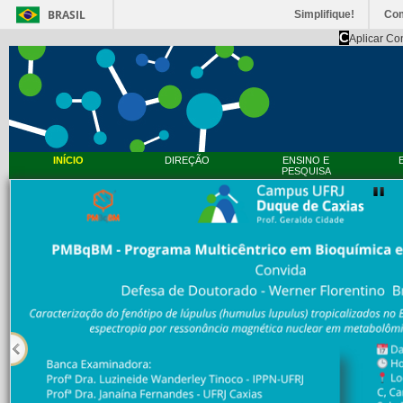
BRASIL
Simplifique!
Co
C
Aplicar Co
INÍCIO
DIREÇÃO
ENSINO E
PESQUISA