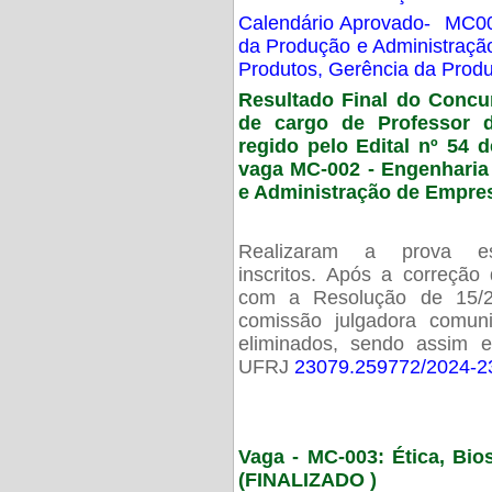
Calendário Aprovado- MC00
da Produção e Administraç
Produtos, Gerência da Prod
Resultado Final do Concu
de cargo de Professor 
regido pelo Edital nº 54 d
vaga MC-002 -
Engenharia
e Administração de Empre
Realizaram a prova esc
inscritos. Após a correção
com a Resolução de 15/
comissão julgadora comun
eliminados, sendo assim 
UFRJ
23079.259772/2024-2
Vaga - MC-003: Ética, Bi
(FINALIZADO )