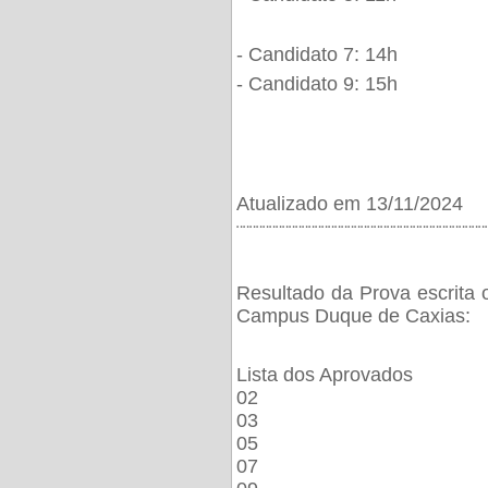
- Candidato 7: 14h
- Candidato 9: 15h
Atualizado em 13/11/2024
¨¨¨¨¨¨¨¨¨¨¨¨¨¨¨¨¨¨¨¨¨¨¨¨¨¨¨¨¨¨¨¨¨¨¨¨¨¨
Resultado da Prova escrita 
Campus Duque de Caxias:
Lista dos Aprovados
02
03
05
07