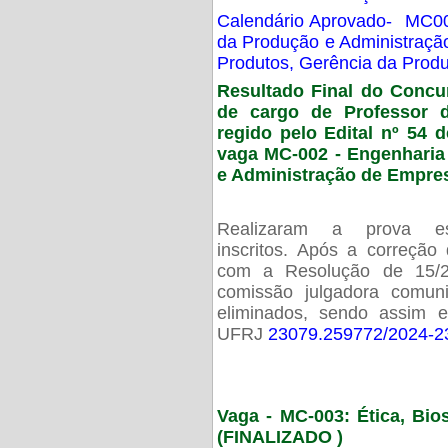
Calendário Aprovado- MC00
da Produção e Administraç
Produtos, Gerência da Prod
Resultado Final do Concu
de cargo de Professor 
regido pelo Edital nº 54 d
vaga MC-002 -
Engenharia
e Administração de Empre
Realizaram a prova esc
inscritos. Após a correção
com a Resolução de 15/
comissão julgadora comun
eliminados, sendo assim 
UFRJ
23079.259772/2024-2
Vaga - MC-003: Ética, Bi
(FINALIZADO )