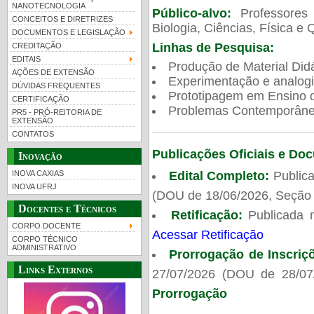
NANOTECNOLOGIA
Público-alvo:
Professores
CONCEITOS E DIRETRIZES
Biologia, Ciências, Física e 
DOCUMENTOS E LEGISLAÇÃO
Linhas de Pesquisa:
CREDITAÇÃO
EDITAIS
Produção de Material Didá
AÇÕES DE EXTENSÃO
Experimentação e analogi
DÚVIDAS FREQUENTES
Prototipagem em Ensino de
CERTIFICAÇÃO
Problemas Contemporâneo
PR5 - PRÓ-REITORIA DE
EXTENSÃO
CONTATOS
Publicações Oficiais e Do
Inovação
Edital Completo:
Publica
INOVA CAXIAS
INOVA UFRJ
(DOU de 18/06/2026, Seção 
Docentes e Técnicos
Retificação:
Publicada 
CORPO DOCENTE
Acessar Retificação
CORPO TÉCNICO
ADMINISTRATIVO
Prorrogação de Inscriç
Links Externos
27/07/2026 (DOU de 28/07
Prorrogação