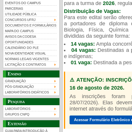
para a turma de
2026
, regu
EVENTOS DO CAMPUS
PARCERIAS
Distribuição de Vagas:
UTILIDADE PÚBLICA
Para este edital serão ofer
CONCURSOS UFRJ
a portadores de diploma 
DOCUMENTOS E FORMULÁRIOS
Biologia, Física, Químic
MAPA DO CAMPUS
UFRJ 100 anos
Guia de boas práticas
PR-
divididas da seguinte forma:
AVISOS DA CODESA
OPORTUNIDADES
14 vagas:
Ampla concorrê
htt
CALENDÁRIO DO PLE
04 vagas:
Destinadas a p
NOVA IDENTIDADE VISUAL
e indígenas;
NORMAS LEGAIS VIGENTES
01 vaga:
Destinada a pes
LICITAÇÃO E CONTRATOS
Ensino
⚠️ ATENÇÃO: INSCRIÇÕ
GRADUAÇÃO
16 de agosto de 2026.
PÓS-GRADUAÇÃO
LABORATÓRIOS DIDÁTICOS
As inscrições foram
Pesquisa
28/07/2026). Elas devem
internet através do formulár
LABORATÓRIOS
GRUPOS CNPQ
Acessar Formulário Eletrônico 
Extensão
GUIA PARA INTRODUÇÃO À