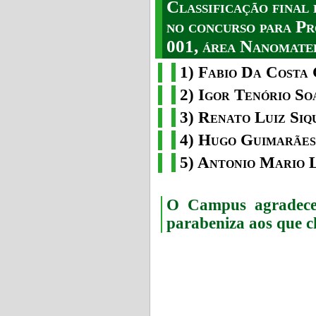
Classificação fina
no concurso para Pr
001, área Nanomater
1) Fabio Da Costa 
2) Igor Tenório So
3) Renato Luiz Siq
4) Hugo Guimarães
5) Antonio Mario 
O Campus agradece 
parabeniza aos que c