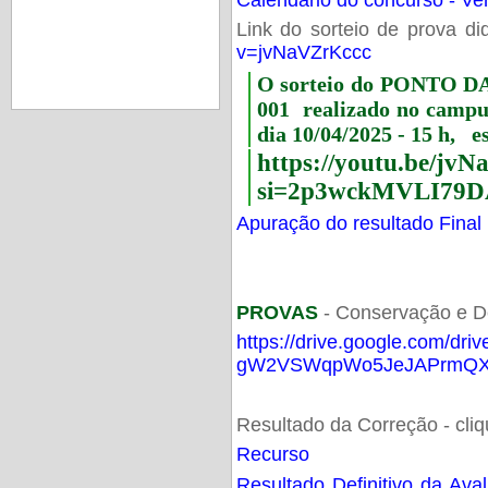
Link do sorteio de prova di
v=jvNaVZrKccc
O sorteio do PONTO 
001 realizado no camp
dia 10/04/2025 - 15 h, e
https://youtu.be/jv
si=2p3wckMVLI79D
Apuração do resultado Final
PROVAS
- Conservação e D
https://drive.google.com/dri
gW2VSWqpWo5JeJAPrmQXV
Resultado da Correção - cli
Recurso
Resultado Definitivo da Ava