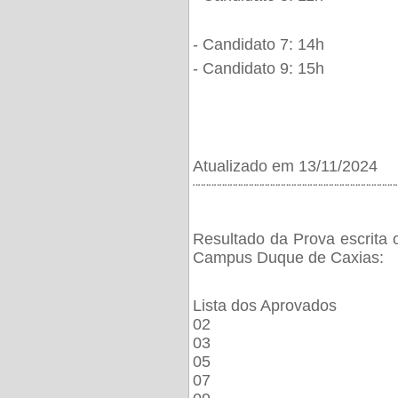
- Candidato 7: 14h
- Candidato 9: 15h
Atualizado em 13/11/2024
¨¨¨¨¨¨¨¨¨¨¨¨¨¨¨¨¨¨¨¨¨¨¨¨¨¨¨¨¨¨¨¨¨¨¨¨¨¨
Resultado da Prova escrita 
Campus Duque de Caxias:
Lista dos Aprovados
02
03
05
07