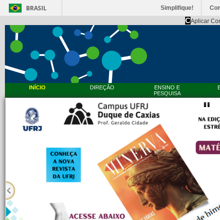
BRASIL
Simplifique!
Co
C
Aplicar Co
INÍCIO
DIREÇÃO
ENSINO E
PESQUISA