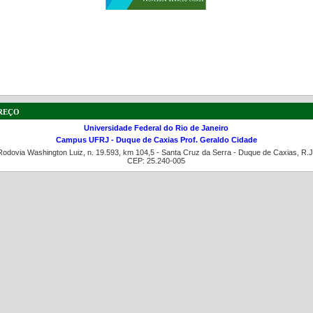
a de boas práticas
PR-7 Canal Youtube
reço
https://www.youtube.com/channel/UC46BbEKCwNCdJvi
Universidade Federal do Rio de Janeiro
Campus UFRJ - Duque de Caxias Prof. Geraldo Cidade
Rodovia Washington Luiz, n. 19.593, km 104,5 - Santa Cruz da Serra - Duque de Caxias, R.J
CEP: 25.240-005