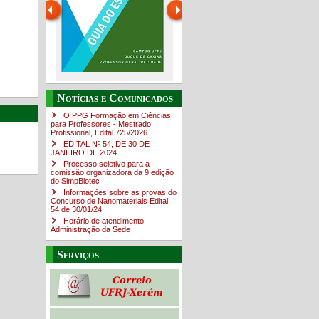
Guia do estudante
O Campus em Números
Notícias e Comunicados
4sNpOf3w
O PPG Formação em Ciências
para Professores - Mestrado
Profissional, Edital ​725/202​6
EDITAL Nº 54, DE 30 DE
JANEIRO DE 2024
.
Processo seletivo para a
comissão organizadora da 9 edição
do SimpBiotec
Informações sobre as provas do
Concurso de Nanomateriais Edital
54 de 30/01/24
Horário de atendimento
Administração da Sede
Serviços