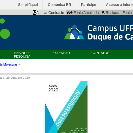
Simplifique!
Comunica BR
Participe
Acesso à infor
C
A+
A
Aplicar Contraste
Fonte Ampliada
Restaurar Fonte
ENSINO E
EXTENSÃO
CONTATOS
PESQUISA
ia Molecular
ado: 25 Outubro 2020