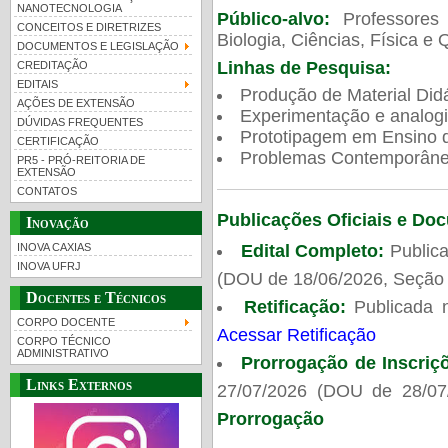
NANOTECNOLOGIA
Público-alvo:
Professores
CONCEITOS E DIRETRIZES
Biologia, Ciências, Física e 
DOCUMENTOS E LEGISLAÇÃO
Linhas de Pesquisa:
CREDITAÇÃO
EDITAIS
Produção de Material Didá
AÇÕES DE EXTENSÃO
Experimentação e analogi
DÚVIDAS FREQUENTES
Prototipagem em Ensino de
CERTIFICAÇÃO
Problemas Contemporâneo
PR5 - PRÓ-REITORIA DE
EXTENSÃO
CONTATOS
Publicações Oficiais e Do
Inovação
Edital Completo:
Publica
INOVA CAXIAS
INOVA UFRJ
(DOU de 18/06/2026, Seção 
Docentes e Técnicos
Retificação:
Publicada 
CORPO DOCENTE
Acessar Retificação
CORPO TÉCNICO
ADMINISTRATIVO
Prorrogação de Inscriç
Links Externos
27/07/2026 (DOU de 28/07
Prorrogação