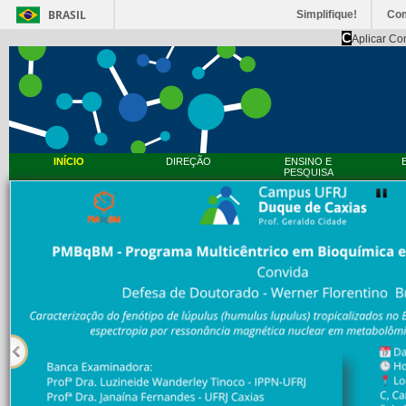
BRASIL
Simplifique!
Co
C
Aplicar Co
INÍCIO
DIREÇÃO
ENSINO E
PESQUISA