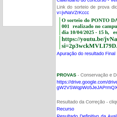
Link do sorteio de prova di
v=jvNaVZrKccc
O sorteio do PONTO 
001 realizado no camp
dia 10/04/2025 - 15 h, e
https://youtu.be/jv
si=2p3wckMVLI79D
Apuração do resultado Final
PROVAS
- Conservação e D
https://drive.google.com/dri
gW2VSWqpWo5JeJAPrmQXV
Resultado da Correção - cli
Recurso
Resultado Definitivo da Ava