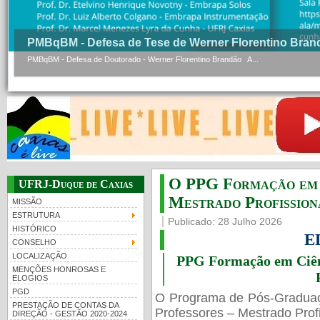
PMBqBM - Defesa de Tese de Werner Florentino Bran
PMBqBM - Defesa de Doutorado - Werner Florentino Brandão A...
O PPG Formação em C
UFRJ-Duque de Caxias
Mestrado Profissiona
MISSÃO
ESTRUTURA
Publicado: 28 Julho 2026
HISTÓRICO
E
CONSELHO
LOCALIZAÇÃO
PPG Formação em Ciênc
MENÇÕES HONROSAS E
ELOGIOS
PGD
O Programa de Pós-Gradua
PRESTAÇÃO DE CONTAS DA
Professores – Mestrado Profi
DIREÇÃO - GESTÃO 2020-2024