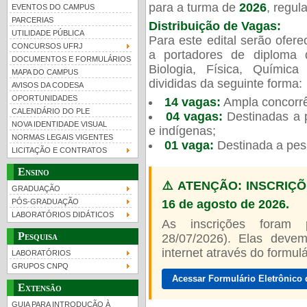
para a turma de
2026
, regu
EVENTOS DO CAMPUS
PARCERIAS
Distribuição de Vagas:
UTILIDADE PÚBLICA
Para este edital serão ofer
CONCURSOS UFRJ
a portadores de diploma 
DOCUMENTOS E FORMULÁRIOS
Biologia, Física, Químic
MAPA DO CAMPUS
UFRJ 100 anos
divididas da seguinte forma:
AVISOS DA CODESA
OPORTUNIDADES
14 vagas:
Ampla concorrê
CALENDÁRIO DO PLE
04 vagas:
Destinadas a p
NOVA IDENTIDADE VISUAL
e indígenas;
NORMAS LEGAIS VIGENTES
01 vaga:
Destinada a pes
LICITAÇÃO E CONTRATOS
Ensino
⚠️ ATENÇÃO: INSCRIÇÕ
GRADUAÇÃO
16 de agosto de 2026.
PÓS-GRADUAÇÃO
LABORATÓRIOS DIDÁTICOS
As inscrições foram
Pesquisa
28/07/2026). Elas devem
internet através do formulár
LABORATÓRIOS
GRUPOS CNPQ
Acessar Formulário Eletrônico 
Extensão
GUIA PARA INTRODUÇÃO À