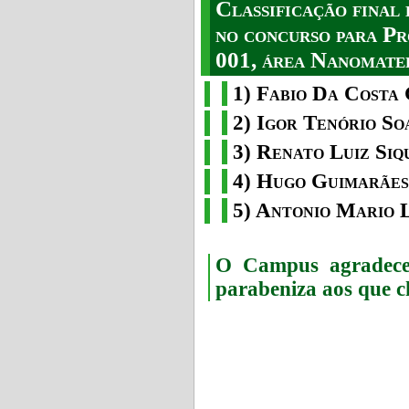
Classificação fina
no concurso para Pr
001, área Nanomater
1) Fabio Da Costa 
2) Igor Tenório So
3) Renato Luiz Siq
4) Hugo Guimarães
5) Antonio Mario 
O Campus agradece 
parabeniza aos que c