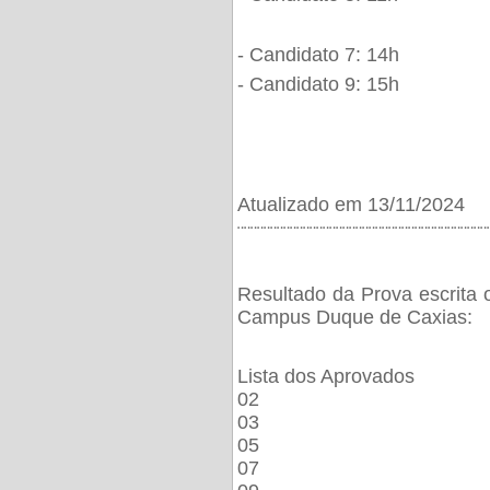
- Candidato 7: 14h
- Candidato 9: 15h
Atualizado em 13/11/2024
¨¨¨¨¨¨¨¨¨¨¨¨¨¨¨¨¨¨¨¨¨¨¨¨¨¨¨¨¨¨¨¨¨¨¨¨¨¨
Resultado da Prova escrita 
Campus Duque de Caxias:
Lista dos Aprovados
02
03
05
07