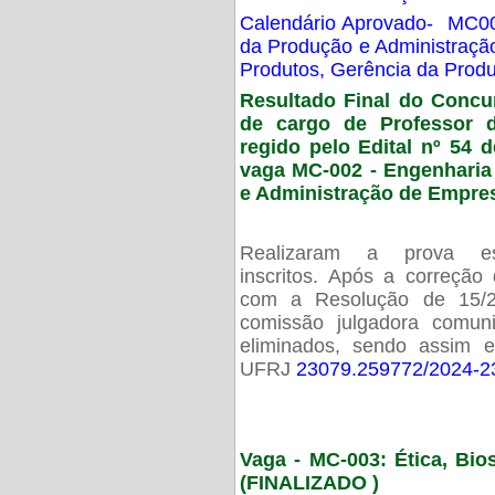
Calendário Aprovado- MC00
da Produção e Administraç
Produtos, Gerência da Prod
Resultado Final do Concu
de cargo de Professor 
regido pelo Edital nº 54 d
vaga MC-002 -
Engenharia
e Administração de Empre
Realizaram a prova esc
inscritos. Após a correção
com a Resolução de 15/
comissão julgadora comun
eliminados, sendo assim 
UFRJ
23079.259772/2024-2
Vaga - MC-003: Ética, Bi
(FINALIZADO )